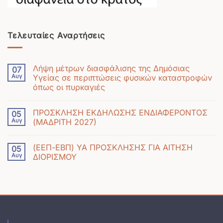
Τελευταίες Αναρτήσεις
Λήψη μέτρων διασφάλισης της Δημόσιας
07
Αυγ
Υγείας σε περιπτώσεις φυσικών καταστροφών
όπως οι πυρκαγιές
Δεν
υπάρχουν
ΠΡΟΣΚΛΗΣΗ ΕΚΔΗΛΩΣΗΣ ΕΝΔΙΑΦΕΡΟΝΤΟΣ
05
σχόλια
Αυγ
(ΜΑΔΡΙΤΗ 2027)
στο
Δεν
Λήψη
υπάρχουν
μέτρων
(ΕΕΠ-ΕΒΠ) ΥΑ ΠΡΟΣΚΛΗΣΗΣ ΓΙΑ ΑΙΤΗΣΗ
05
σχόλια
διασφάλισης
Αυγ
ΔΙΟΡΙΣΜΟΥ
στο
της
Δεν
ΠΡΟΣΚΛΗΣΗ
Δημόσιας
υπάρχουν
ΕΚΔΗΛΩΣΗΣ
Υγείας
σχόλια
ΕΝΔΙΑΦΕΡΟΝΤΟΣ
σε
στο
(ΜΑΔΡΙΤΗ
περιπτώσεις
(ΕΕΠ-
2027)
φυσικών
ΕΒΠ)
καταστροφών