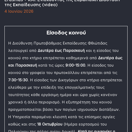
της Εκπαίδευσης (video)
4 Ιουνίου 2026
Είσοδος κοινού
Η Διεύθυνση Πρωτοβάθμιας Εκπαίδευσης Φθιώτιδας
λειτουργεί από
Δευτέρα έως Παρασκευή
και η είσοδος του
κοινού στο κτήριο επιτρέπεται καθημερινά από
Δευτέρα έως
και Παρασκευή
κατά τις ώρες
9:00-15:00
. Η είσοδος του
κοινού στο γραφείο του πρωτοκόλλου επιτρέπεται από τις
7:30-15:30
. Η είσοδος των Δικηγόρων στο κτήριο επιτρέπεται
ελεύθερα με την επίδειξη της επαγγελματικής τους
ταυτότητας κάθε εργάσιμη ημέρα και ώρα χωρίς κανέναν
χρονικό ή άλλο περιορισμό. Η εξυπηρέτηση του κοινού
πραγματοποιείται βάσει των παγίων ισχυουσών διατάξεων.
Η Υπηρεσία παραμένει κλειστή κατά τις επίσημες αργίες
καθώς και στις
18 Οκτωβρίου
(Ημέρα εορτασμού του
Πολιούχου της πόλης αγίου Λουκά).
Κατά τις ημιαργίες η