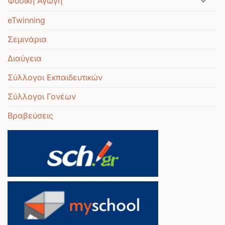
Φυσική Αγωγή
eTwinning
Σεμινάρια
Διαύγεια
Σύλλογοι Εκπαιδευτικών
Σύλλογοι Γονέων
Βραβεύσεις