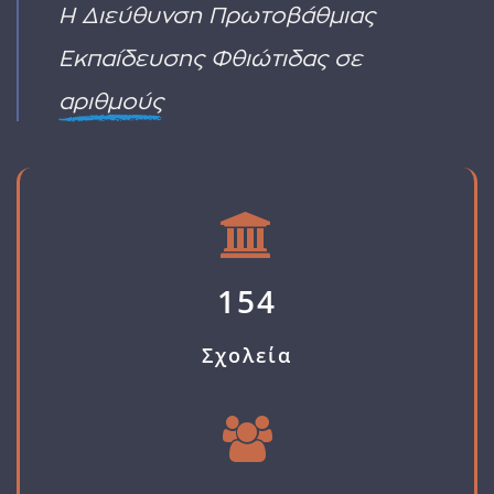
ΥΑ
Η Διεύθυνση Πρωτοβάθμιας
όπως
ΠΡΟΣΚΛΗΣΗΣ
οι
ΓΙΑ
Εκπαίδευσης Φθιώτιδας σε
πυρκαγιές
ΑΙΤΗΣΗ
ΔΙΟΡΙΣΜΟΥ
αριθμούς
154
Σχολεία