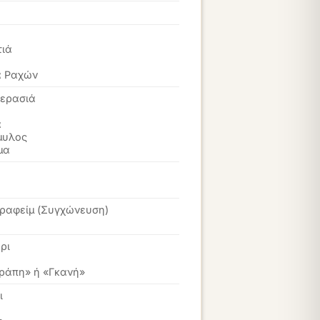
τιά
α Ραχών
ερασιά
α
μυλος
μα
εραφείμ (Συγχώνευση)
α
ρι
ράπη» ή «Γκανή»
ι