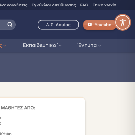
Ανακοινώσεις
Εγκύκλιοι Διεύθυνσης
FAQ
Επικοινωνία
Youtube
Δ.Σ. Λαμίας
ς
Εκπαιδευτικοί
Έντυπα
Ι ΜΑΘΗΤΕΣ ΑΠΟ:
α
ο
ο
 Κάψη