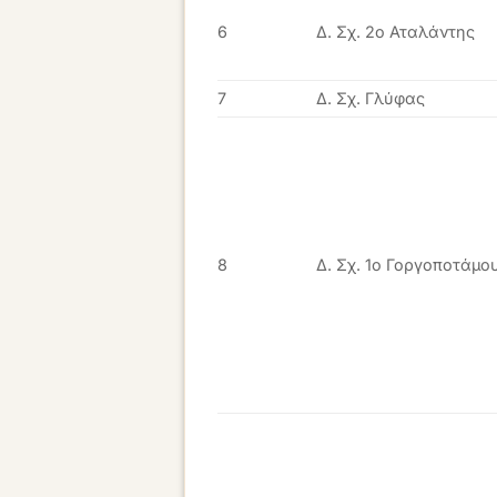
6
Δ. Σχ. 2ο Αταλάντης
7
Δ. Σχ. Γλύφας
8
Δ. Σχ. 1ο Γοργοποτάμο