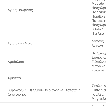
Μεσαία
Νεοχώρ
Άγιος Γεώργιος
Παλαιό
Περίβλε
Πετσιωτ
Νεοχωρ
Βίτωλη
Πτελέα
Λογγός
Άγιος Κων/νος
Άγναντη
Παλαιοχ
Δρυμαία
Αμφίκλεια
Τιθρώνι
Μπράλο
Ξυλικοί
Αρκίτσα
Σκάλα Α
Βύρωνος-Κ. Βέλλιου-Βαρώνας-Λ. Κατσώνη
Κυπαρίσ
(ανατολικά)
Γουλέμι
Μεγαπλ