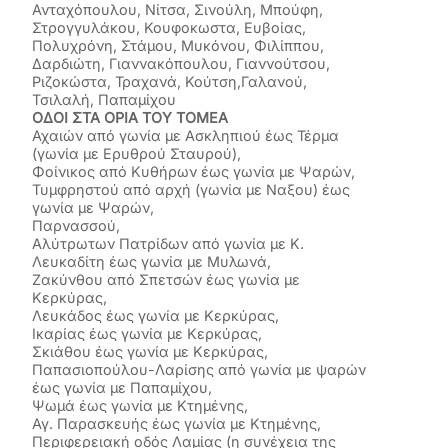
Ανταχόπουλου, Νίτσα, Σινούλη, Μπούφη,
Στρογγυλάκου, Κουφοκωστα, Ευβοίας,
Πολυχρόνη, Στάμου, Μυκόνου, Φιλίππου,
Δαρδιώτη, Γιαννακόπουλου, Γιαννούτσου,
Ριζοκώστα, Τραχανά, Κούτση,Γαλανού,
Τσιλαλή, Παπαμίχου
ΟΔΟΙ ΣΤΑ ΟΡΙΑ ΤΟΥ ΤΟΜΕΑ
Αχαιών από γωνία με Ασκληπιού έως Τέρμα
(γωνία με Ερυθρού Σταυρού),
Φοίνικος από Κυθήρων έως γωνία με Ψαρών,
Τυμφρηστού από αρχή (γωνία με Ναξου) έως
γωνία με Ψαρών,
Παρνασσού,
Αλύτρωτων Πατρίδων από γωνία με Κ.
Λευκαδίτη έως γωνία με Μυλωνά,
Ζακύνθου από Σπετσών έως γωνία με
Κερκύρας,
Λευκάδος έως γωνία με Κερκύρας,
Ικαρίας έως γωνία με Κερκύρας,
Σκιάθου έως γωνία με Κερκύρας,
Παπασιοπούλου-Λαρίσης από γωνία με ψαρών
έως γωνία με Παπαμίχου,
Ψωμά έως γωνία με Κτημένης,
Αγ. Παρασκευής έως γωνία με Κτημένης,
Περιφερειακή οδός Λαμίας (η συνέχεια της