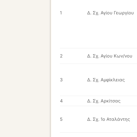
1
Δ. Σχ. Αγίου Γεωργίου
2
Δ. Σχ. Αγίου Κων/νου
3
Δ. Σχ. Αμφίκλειας
4
Δ. Σχ. Αρκίτσας
5
Δ. Σχ. 1ο Αταλάντης