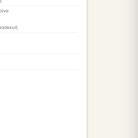
η
ρίνα
ρασκευή