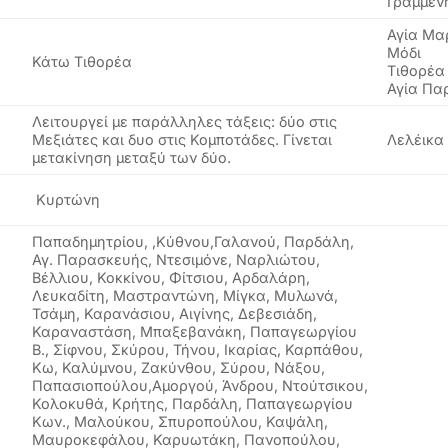
Γραμμέν
Αγία Μα
Μόδι
Κάτω Τιθορέα
Τιθορέα
Αγία Πα
Λειτουργεί με παράλληλες τάξεις: δύο στις
Μεξιάτες και δυο στις Κομποτάδες. Γίνεται
Λελέικα
μετακίνηση μεταξύ των δύο.
Κυρτώνη
Παπαδημητρίου, ,Κύθνου,Γαλανού, Παρδάλη,
Αγ. Παρασκευής, Ντεσιμόνε, Ναρλιώτου,
Βέλλιου, Κοκκίνου, Φίτσιου, Αρδαλάρη,
Λευκαδίτη, Μαστραντώνη, Μίγκα, Μυλωνά,
Τσάμη, Καρανάσιου, Αιγίνης, Δεβεσιάδη,
Καραναστάση, Μπαξεβανάκη, Παπαγεωργίου
Β., Σίφνου, Σκύρου, Τήνου, Ικαρίας, Καρπάθου,
Κω, Καλύμνου, Ζακύνθου, Σύρου, Νάξου,
Παπασιοπούλου,Αμοργού, Άνδρου, Ντούτσικου,
Κολοκυθά, Κρήτης, Παρδάλη, Παπαγεωργίου
Κων., Μαλούκου, Σπυροπούλου, Καψάλη,
Μαυροκεφάλου, Καρυωτάκη, Πανοπούλου,