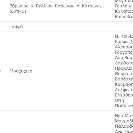
Μεγαπλ
Βύρωνος-Κ. Βέλλιου-Βαρώνας-Λ. Κατσώνη
Γουλέμι
(δυτικά)
Καλαπόδ
Βοϊδοβά
Γλύφα
Ν. Κρίκ
Κόμμα (
Αλεπόσπ
Γοργοπό
Δυο Βου
Δαμάστ
Ηράκλει
υ
Μοσχοχώρι
Θερμοπύ
Βαρδάτε
Κουμαρί
Δέλφινο
Ελευθερ
Οίτη
Παύλια
Νέα Μάκ
Μακρολ
Παλαμά
Άνω Πα