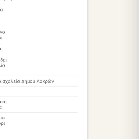
ιά
ι
ώνα
ι
ό
α
δρι
εία
ά σχολεία Δήμου Λοκρών
τες
α
σα
ρι