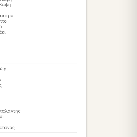
 Κάψη
ι
καστρο
πτο
ά
άκι
ώρι
ο
ς
ταλάντης
σι
άτανος