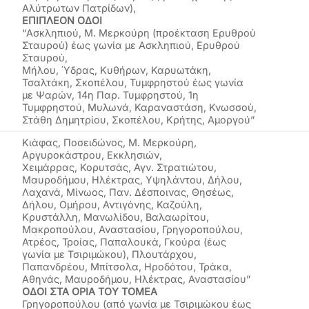
Αλύτρωτων Πατρίδων),
ΕΠΙΠΛΕΟΝ ΟΔΟΙ
“Ασκληπιού, Μ. Μερκούρη (προέκταση Ερυθρού
Σταυρού) έως γωνία με Ασκληπιού, Ερυθρού
Σταυρού,
Μήλου, Ύδρας, Κυθήρων, Καρυωτάκη,
Τσαλτάκη, Σκοπέλου, Τυμφρηστού έως γωνία
με Ψαρών, 14η Παρ. Τυμφρηστού, 1η
Τυμφρηστού, Μυλωνά, Καραναστάση, Κνωσσού,
Στάθη Δημητρίου, Σκοπέλου, Κρήτης, Αμοργού”
Κιάφας, Ποσειδώνος, Μ. Μερκούρη,
Αργυροκάστρου, Εκκλησιών,
Χειμάρρας, Κορυτσάς, Αγν. Στρατιώτου,
Μαυροδήμου, Ηλέκτρας, Υψηλάντου, Δήλου,
Λαχανά, Μίνωος, Παν. Δέσποινας, Θησέως,
Δήλου, Ομήρου, Αντιγόνης, Καζούλη,
Κρυστάλλη, Μανωλίδου, Βαλαωρίτου,
Μακροπούλου, Αναστασίου, Γρηγοροπούλου,
Ατρέος, Τροίας, Παπαλουκά, Γκούρα (έως
γωνία με Τσιριμώκου), Πλουτάρχου,
Παπανδρέου, Μπίτσολα, Ηροδότου, Τράκα,
Αθηνάς, Μαυροδήμου, Ηλέκτρας, Αναστασίου”
ΟΔΟΙ ΣΤΑ ΟΡΙΑ ΤΟΥ ΤΟΜΕΑ
Γρηγοροπούλου (από γωνία με Τσιριμώκου έως