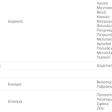
Λεύκα
Μαντασ
Βούζι
Καρυές
Δομοκός
Νεοχώρ
Φιλιαδ
Πουρνάρ
Πετρωτ
Μελιταί
Αχλαδιά
Πολυδέν
Μεταλλ
Γερακλί
ς
Δημοτικ
Βελεσιώ
Εκκάρα
Γαβράκι
Παναγίτ
Λευκοχώ
Ελάτεια
Σφάκα
Ζέλι