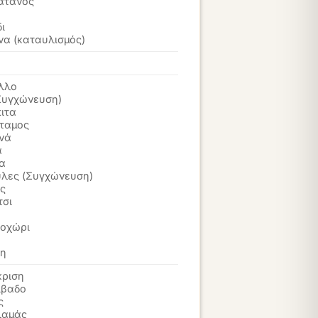
άτανος
ι
να (καταυλισμός)
ελλο
Συγχώνευση)
ιτα
ταμος
νά
α
α
λες (Συγχώνευση)
ς
τσι
οχώρι
νη
ριση
ίβαδο
ς
λαμάς