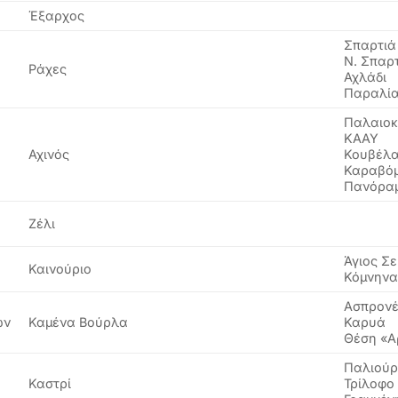
Έξαρχος
Σπαρτιά
Ν. Σπαρ
Ράχες
Αχλάδι
Παραλί
Παλαιοκ
ΚΑΑΥ
Αχινός
Κουβέλ
Καραβό
Πανόρα
Ζέλι
Άγιος Σ
Καινούριο
Κόμνην
Ασπρονέ
ων
Καμένα Βούρλα
Καρυά
Θέση «Α
Παλιούρ
Καστρί
Τρίλοφο