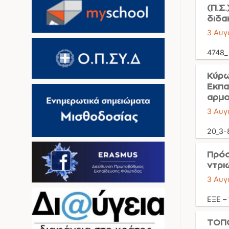
(Π.Σ
διδα
3 Αυγ
4748
Κύρω
Εκπα
αρμο
3 Αυγ
20_3-
Πρόσ
ντρι
3 Αυγ
ΕΞΕ –
ΤΟΠΟ