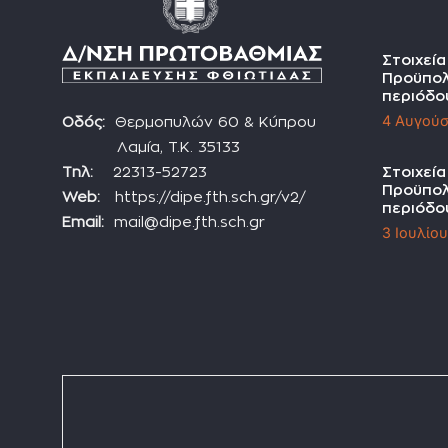
Στοιχεί
Προϋπολ
περιόδο
4 Αυγούσ
Οδός:
Θερμοπυλών 60 & Κύπρου
Λαμία, Τ.Κ. 35133
Τηλ:
22313-52723
Στοιχεί
Προϋπολ
Web:
https://dipe.fth.sch.gr/v2/
περιόδο
Email:
mail@dipe.fth.sch.gr
3 Ιουλίο