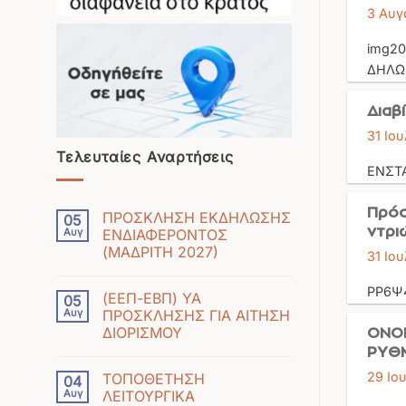
3 Αυγ
img2
ΔΗΛΩ
Διαβ
31 Ιο
Τελευταίες Αναρτήσεις
ΕΝΣΤΑ
Πρόσ
ΠΡΟΣΚΛΗΣΗ ΕΚΔΗΛΩΣΗΣ
05
ντρι
Αυγ
ΕΝΔΙΑΦΕΡΟΝΤΟΣ
(ΜΑΔΡΙΤΗ 2027)
31 Ιο
Δεν
υπάρχουν
ΡΡ6Ψ
(ΕΕΠ-ΕΒΠ) ΥΑ
05
σχόλια
Αυγ
ΠΡΟΣΚΛΗΣΗΣ ΓΙΑ ΑΙΤΗΣΗ
στο
ΔΙΟΡΙΣΜΟΥ
ΟΝΟΜ
ΠΡΟΣΚΛΗΣΗ
Δεν
ΡΥΘΜ
ΕΚΔΗΛΩΣΗΣ
υπάρχουν
ΕΝΔΙΑΦΕΡΟΝΤΟΣ
29 Ιο
ΤΟΠΟΘΕΤΗΣΗ
04
σχόλια
(ΜΑΔΡΙΤΗ
Αυγ
ΛΕΙΤΟΥΡΓΙΚΑ
στο