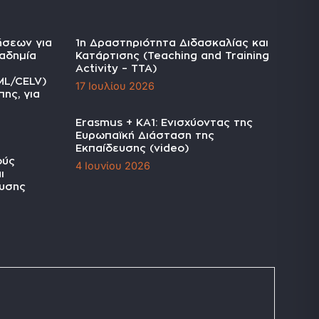
ήσεων για
1η Δραστηριότητα Διδασκαλίας και
αδημία
Κατάρτισης (Teaching and Training
Activity – TTA)
ML/CELV)
17 Ιουλίου 2026
ης, για
Erasmus + KA1: Ενισχύοντας της
Ευρωπαϊκή Διάσταση της
Εκπαίδευσης (video)
ούς
4 Ιουνίου 2026
ι
υσης