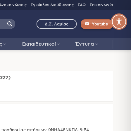
Ανακοινώσεις
Εγκύκλιοι Διεύθυνσης
FAQ
Επικοινωνία
Youtube
Δ.Σ. Λαμίας
ς
Εκπαιδευτικοί
Έντυπα
027)
ς προθεσμίας αιτήσεων_9ΝΗΑ46ΝΚΠΔ-ΨΒ4