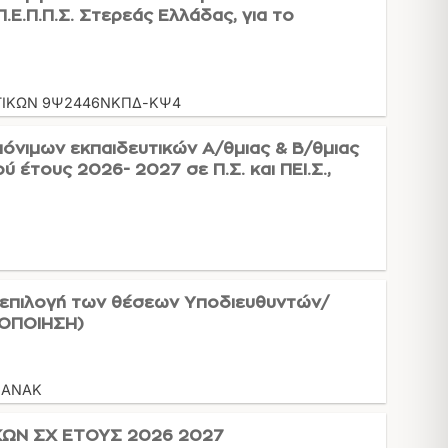
Π.Ε.Π.Π.Σ. Στερεάς Ελλάδας, για το
ΤΙΚΩΝ 9Ψ2446ΝΚΠΔ-ΚΨ4
όνιμων εκπαιδευτικών Α/θμιας & Β/θμιας
 έτους 2026- 2027 σε Π.Σ. και ΠΕΙ.Σ.,
επιλογή των θέσεων Υποδιευθυντών/
ΝΟΠΟΙΗΣΗ)
) ΑΝΑΚ
ΩΝ ΣΧ ΕΤΟΥΣ 2026 2027