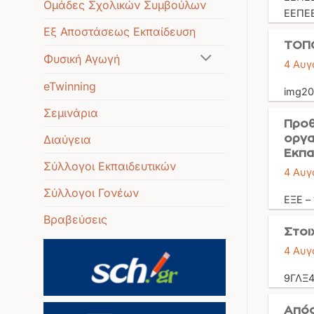
Ομάδες Σχολικών Συμβούλων
ΕΕΠΕΒ
Εξ Αποστάσεως Εκπαίδευση
ΤΟΠ
Φυσική Αγωγή
4 Αυγ
eTwinning
img20
Σεμινάρια
Προθ
Διαύγεια
οργα
Εκπα
Σύλλογοι Εκπαιδευτικών
4 Αυγ
Σύλλογοι Γονέων
ΕΞΕ –
Βραβεύσεις
Στοι
4 Αυγ
9ΓΛΞ
Απόσ