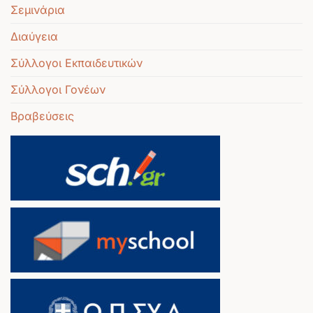
Σεμινάρια
Διαύγεια
Σύλλογοι Εκπαιδευτικών
Σύλλογοι Γονέων
Βραβεύσεις