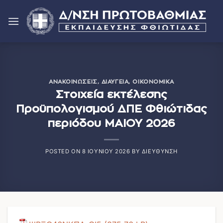
Μετάβαση
στο
περιεχόμενο
ΑΝΑΚΟΙΝΏΣΕΙΣ
,
ΔΙΑΎΓΕΙΑ
,
ΟΙΚΟΝΟΜΙΚΑ
Στοιχεία εκτέλεσης
Προϋπολογισμού ΔΠΕ Φθιώτιδας
περιόδου ΜΑΙΟΥ 2026
POSTED ON
8 ΙΟΥΝΊΟΥ 2026
BY
ΔΙΕΎΘΥΝΣΗ