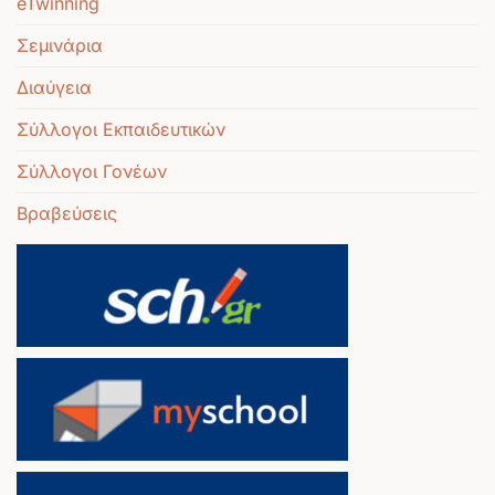
eTwinning
Σεμινάρια
Διαύγεια
Σύλλογοι Εκπαιδευτικών
Σύλλογοι Γονέων
Βραβεύσεις