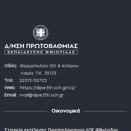
Οδός:
Θερμοπυλών 60 & Κύπρου
Λαμία, Τ.Κ. 35133
Τηλ:
22313-52723
Web:
https://dipe.fth.sch.gr/v2/
Email:
mail@dipe.fth.sch.gr
Οικονομικά
Στοιχεία εκτέλεσης Προϋπολογισμού ΔΠΕ Φθιώτιδας