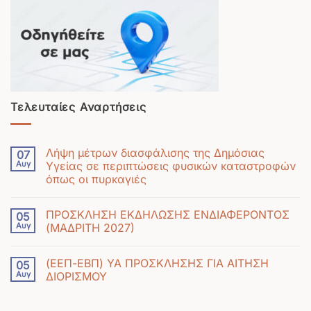
Τελευταίες Αναρτήσεις
Λήψη μέτρων διασφάλισης της Δημόσιας
07
Αυγ
Υγείας σε περιπτώσεις φυσικών καταστροφών
όπως οι πυρκαγιές
Δεν
υπάρχουν
ΠΡΟΣΚΛΗΣΗ ΕΚΔΗΛΩΣΗΣ ΕΝΔΙΑΦΕΡΟΝΤΟΣ
05
σχόλια
Αυγ
(ΜΑΔΡΙΤΗ 2027)
στο
Δεν
Λήψη
υπάρχουν
μέτρων
(ΕΕΠ-ΕΒΠ) ΥΑ ΠΡΟΣΚΛΗΣΗΣ ΓΙΑ ΑΙΤΗΣΗ
05
σχόλια
διασφάλισης
Αυγ
ΔΙΟΡΙΣΜΟΥ
στο
της
Δεν
ΠΡΟΣΚΛΗΣΗ
Δημόσιας
υπάρχουν
ΕΚΔΗΛΩΣΗΣ