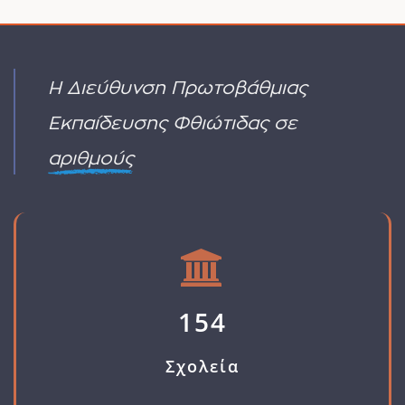
Υγείας
σχόλια
ΕΝΔΙΑΦΕΡΟΝΤΟΣ
σε
στο
(ΜΑΔΡΙΤΗ
περιπτώσεις
(ΕΕΠ-
2027)
φυσικών
ΕΒΠ)
καταστροφών
ΥΑ
Η Διεύθυνση Πρωτοβάθμιας
όπως
ΠΡΟΣΚΛΗΣΗΣ
οι
ΓΙΑ
Εκπαίδευσης Φθιώτιδας σε
πυρκαγιές
ΑΙΤΗΣΗ
ΔΙΟΡΙΣΜΟΥ
αριθμούς
154
Σχολεία