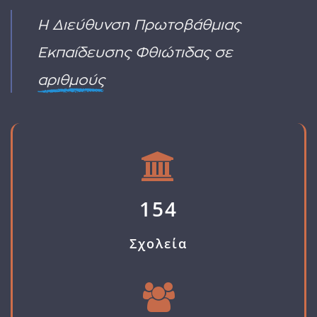
ΕΒΠ)
καταστροφών
ΥΑ
Η Διεύθυνση Πρωτοβάθμιας
όπως
ΠΡΟΣΚΛΗΣΗΣ
οι
ΓΙΑ
Εκπαίδευσης Φθιώτιδας σε
πυρκαγιές
ΑΙΤΗΣΗ
ΔΙΟΡΙΣΜΟΥ
αριθμούς
154
Σχολεία