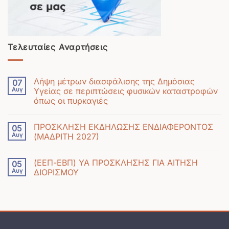
Τελευταίες Αναρτήσεις
Λήψη μέτρων διασφάλισης της Δημόσιας
07
Αυγ
Υγείας σε περιπτώσεις φυσικών καταστροφών
όπως οι πυρκαγιές
Δεν
υπάρχουν
ΠΡΟΣΚΛΗΣΗ ΕΚΔΗΛΩΣΗΣ ΕΝΔΙΑΦΕΡΟΝΤΟΣ
05
σχόλια
Αυγ
(ΜΑΔΡΙΤΗ 2027)
στο
Δεν
Λήψη
υπάρχουν
μέτρων
(ΕΕΠ-ΕΒΠ) ΥΑ ΠΡΟΣΚΛΗΣΗΣ ΓΙΑ ΑΙΤΗΣΗ
05
σχόλια
διασφάλισης
Αυγ
ΔΙΟΡΙΣΜΟΥ
στο
της
Δεν
ΠΡΟΣΚΛΗΣΗ
Δημόσιας
υπάρχουν
ΕΚΔΗΛΩΣΗΣ
Υγείας
σχόλια
ΕΝΔΙΑΦΕΡΟΝΤΟΣ
σε
στο
(ΜΑΔΡΙΤΗ
περιπτώσεις
(ΕΕΠ-
2027)
φυσικών