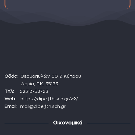
Οδός:
Θερμοπυλών 60 & Κύπρου
Λαμία, Τ.Κ. 35133
Τηλ:
22313-52723
Web:
https://dipe.fth.sch.gr/v2/
Email:
mail@dipe.fth.sch.gr
Οικονομικά