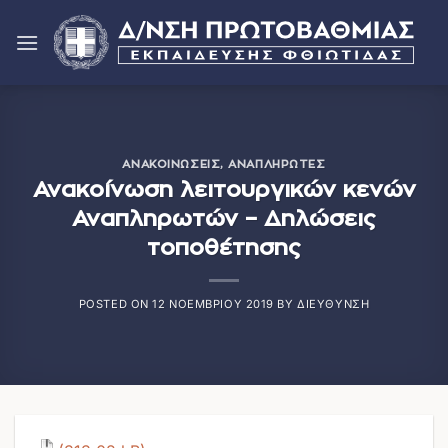
Μετάβαση
στο
περιεχόμενο
ΑΝΑΚΟΙΝΏΣΕΙΣ
,
ΑΝΑΠΛΗΡΩΤΈΣ
Ανακοίνωση λειτουργικών κενών
Αναπληρωτών – Δηλώσεις
τοποθέτησης
POSTED ON
12 ΝΟΕΜΒΡΊΟΥ 2019
BY
ΔΙΕΎΘΥΝΣΗ