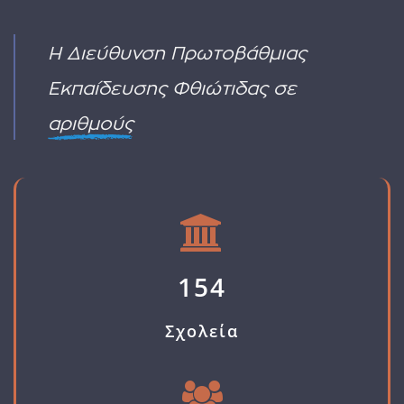
περιπτώσεις
(ΕΕΠ-
2027)
φυσικών
ΕΒΠ)
καταστροφών
ΥΑ
Η Διεύθυνση Πρωτοβάθμιας
όπως
ΠΡΟΣΚΛΗΣΗΣ
οι
ΓΙΑ
Εκπαίδευσης Φθιώτιδας σε
πυρκαγιές
ΑΙΤΗΣΗ
ΔΙΟΡΙΣΜΟΥ
αριθμούς
154
Σχολεία