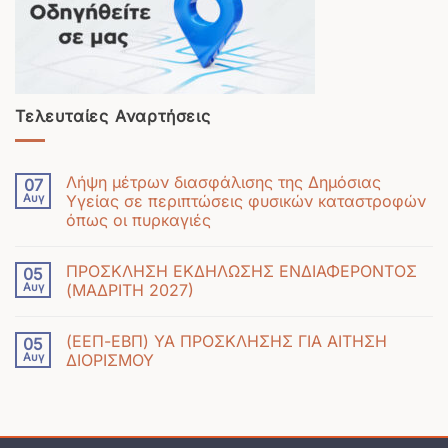
Τελευταίες Αναρτήσεις
Λήψη μέτρων διασφάλισης της Δημόσιας
07
Αυγ
Υγείας σε περιπτώσεις φυσικών καταστροφών
όπως οι πυρκαγιές
Δεν
υπάρχουν
ΠΡΟΣΚΛΗΣΗ ΕΚΔΗΛΩΣΗΣ ΕΝΔΙΑΦΕΡΟΝΤΟΣ
05
σχόλια
Αυγ
(ΜΑΔΡΙΤΗ 2027)
στο
Δεν
Λήψη
υπάρχουν
μέτρων
(ΕΕΠ-ΕΒΠ) ΥΑ ΠΡΟΣΚΛΗΣΗΣ ΓΙΑ ΑΙΤΗΣΗ
05
σχόλια
διασφάλισης
Αυγ
ΔΙΟΡΙΣΜΟΥ
στο
της
Δεν
ΠΡΟΣΚΛΗΣΗ
Δημόσιας
υπάρχουν
ΕΚΔΗΛΩΣΗΣ
Υγείας
σχόλια
ΕΝΔΙΑΦΕΡΟΝΤΟΣ
σε
στο
(ΜΑΔΡΙΤΗ