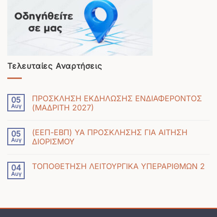
Τελευταίες Αναρτήσεις
ΠΡΟΣΚΛΗΣΗ ΕΚΔΗΛΩΣΗΣ ΕΝΔΙΑΦΕΡΟΝΤΟΣ
05
Αυγ
(ΜΑΔΡΙΤΗ 2027)
Δεν
υπάρχουν
(ΕΕΠ-ΕΒΠ) ΥΑ ΠΡΟΣΚΛΗΣΗΣ ΓΙΑ ΑΙΤΗΣΗ
05
σχόλια
Αυγ
ΔΙΟΡΙΣΜΟΥ
στο
Δεν
ΠΡΟΣΚΛΗΣΗ
υπάρχουν
ΕΚΔΗΛΩΣΗΣ
ΤΟΠΟΘΕΤΗΣΗ ΛΕΙΤΟΥΡΓΙΚΑ ΥΠΕΡΑΡΙΘΜΩΝ 2
04
σχόλια
ΕΝΔΙΑΦΕΡΟΝΤΟΣ
Αυγ
Δεν
στο
(ΜΑΔΡΙΤΗ
υπάρχουν
(ΕΕΠ-
2027)
σχόλια
ΕΒΠ)
στο
ΥΑ
ΤΟΠΟΘΕΤΗΣΗ
ΠΡΟΣΚΛΗΣΗΣ