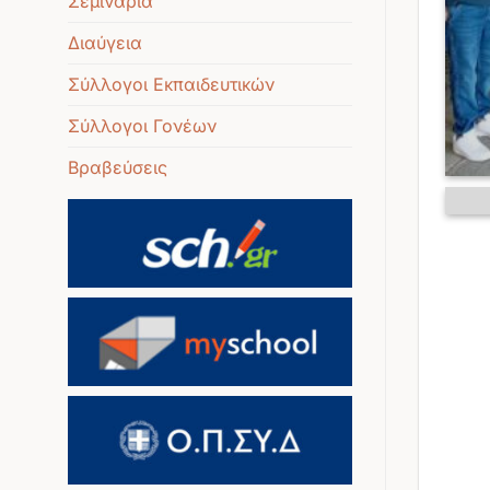
Σεμινάρια
Διαύγεια
Σύλλογοι Εκπαιδευτικών
Σύλλογοι Γονέων
Βραβεύσεις