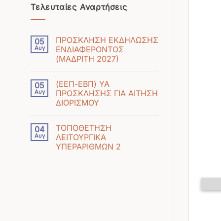
Τελευταίες Αναρτήσεις
ΠΡΟΣΚΛΗΣΗ ΕΚΔΗΛΩΣΗΣ
05
Αυγ
ΕΝΔΙΑΦΕΡΟΝΤΟΣ
(ΜΑΔΡΙΤΗ 2027)
Δεν
υπάρχουν
(ΕΕΠ-ΕΒΠ) ΥΑ
05
σχόλια
Αυγ
ΠΡΟΣΚΛΗΣΗΣ ΓΙΑ ΑΙΤΗΣΗ
στο
ΔΙΟΡΙΣΜΟΥ
ΠΡΟΣΚΛΗΣΗ
Δεν
ΕΚΔΗΛΩΣΗΣ
υπάρχουν
ΕΝΔΙΑΦΕΡΟΝΤΟΣ
ΤΟΠΟΘΕΤΗΣΗ
04
σχόλια
(ΜΑΔΡΙΤΗ
Αυγ
ΛΕΙΤΟΥΡΓΙΚΑ
στο
2027)
ΥΠΕΡΑΡΙΘΜΩΝ 2
(ΕΕΠ-
Δεν
ΕΒΠ)
υπάρχουν
ΥΑ
σχόλια
ΠΡΟΣΚΛΗΣΗΣ
στο
ΓΙΑ
ΤΟΠΟΘΕΤΗΣΗ
ΑΙΤΗΣΗ
ΛΕΙΤΟΥΡΓΙΚΑ
ΔΙΟΡΙΣΜΟΥ
ΥΠΕΡΑΡΙΘΜΩΝ