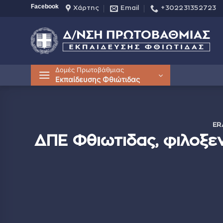
Μετάβαση
Facebook
Χάρτης
Email
+302231352723
στο
περιεχόμενο
Δομές Πρωτοβάθμιας
Εκπαίδευσης Φθιώτιδας
ER
ΔΠΕ Φθιωτιδας, φιλοξε