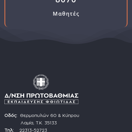
Μαθητές
Οδός:
Θερμοπυλών 60 & Κύπρου
Λαμία, Τ.Κ. 35133
Τηλ:
22313-52723