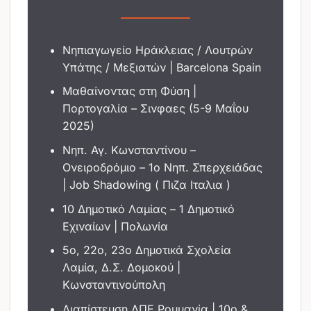
Νηπιαγωγείο Ηράκλειας / Λουτρών
Υπάτης / Μεξιατών | Barcelona Spain
Μαθαίνοντας στη Φύση |
Πορτογαλία – Σινφαες (5-9 Μαΐου
2025)
Νηπ. Αγ. Κωνσταντίνου –
Ονειροδρόμιο – 1ο Νηπ. Σπερχειάδας
| Job Shadowing ( Πιζα Ιταλια )
10 Δημοτικό Λαμίας – 1 Δημοτικό
Εχιναίων | Πολωνία
5ο, 22ο, 23ο Δημοτικά Σχολεία
Λαμία, Δ.Σ. Δομοκού |
Κωνσταντινούπολη
Διαπίστευση ΔΠΕ Ρουμανία | 10ο &