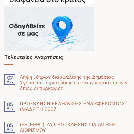
Τελευταίες Αναρτήσεις
Λήψη μέτρων διασφάλισης της Δημόσιας
07
Αυγ
Υγείας σε περιπτώσεις φυσικών καταστροφών
όπως οι πυρκαγιές
Δεν
υπάρχουν
ΠΡΟΣΚΛΗΣΗ ΕΚΔΗΛΩΣΗΣ ΕΝΔΙΑΦΕΡΟΝΤΟΣ
05
σχόλια
Αυγ
(ΜΑΔΡΙΤΗ 2027)
στο
Δεν
Λήψη
υπάρχουν
μέτρων
(ΕΕΠ-ΕΒΠ) ΥΑ ΠΡΟΣΚΛΗΣΗΣ ΓΙΑ ΑΙΤΗΣΗ
05
σχόλια
διασφάλισης
Αυγ
ΔΙΟΡΙΣΜΟΥ
στο