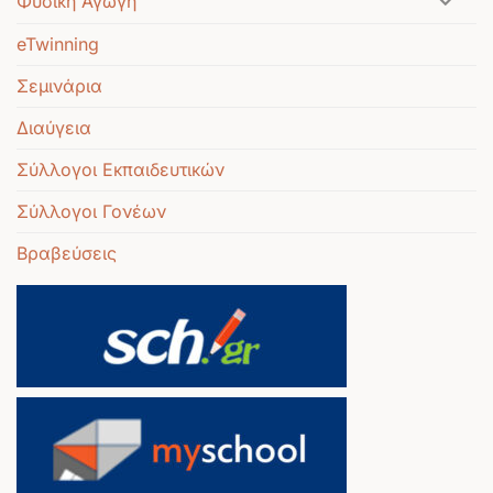
Φυσική Αγωγή
eTwinning
Σεμινάρια
Διαύγεια
Σύλλογοι Εκπαιδευτικών
Σύλλογοι Γονέων
Βραβεύσεις