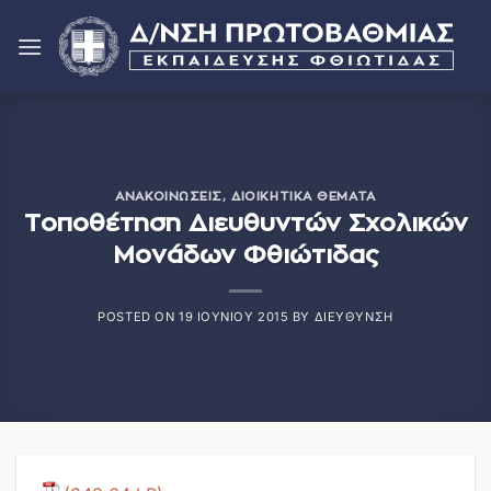
Μετάβαση
στο
περιεχόμενο
ΑΝΑΚΟΙΝΏΣΕΙΣ
,
ΔΙΟΙΚΗΤΙΚΆ ΘΈΜΑΤΑ
Τοποθέτηση Διευθυντών Σχολικών
Μονάδων Φθιώτιδας
POSTED ON
19 ΙΟΥΝΊΟΥ 2015
BY
ΔΙΕΎΘΥΝΣΗ