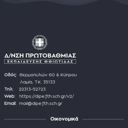
Οδός:
Θερμοπυλών 60 & Κύπρου
Λαμία, Τ.Κ. 35133
Τηλ:
22313-52723
Web:
https://dipe.fth.sch.gr/v2/
Email:
mail@dipe.fth.sch.gr
Οικονομικά