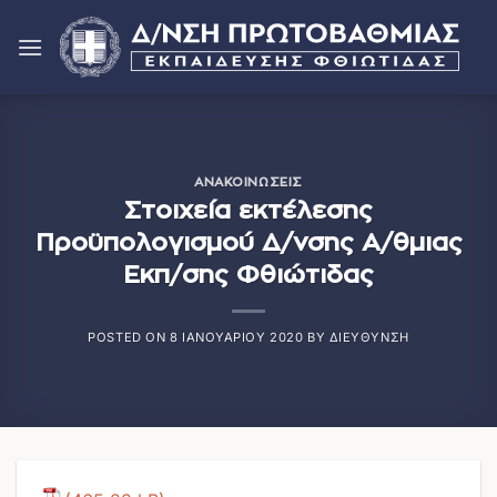
Μετάβαση
στο
περιεχόμενο
ΑΝΑΚΟΙΝΏΣΕΙΣ
Στοιχεία εκτέλεσης
Προϋπολογισμού Δ/νσης Α/θμιας
Εκπ/σης Φθιώτιδας
POSTED ON
8 ΙΑΝΟΥΑΡΊΟΥ 2020
BY
ΔΙΕΎΘΥΝΣΗ