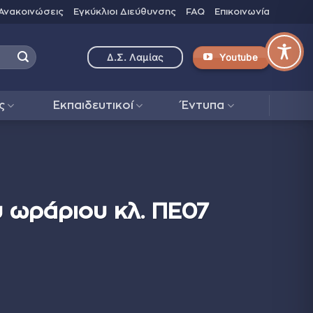
Ανακοινώσεις
Εγκύκλιοι Διεύθυνσης
FAQ
Επικοινωνία
Youtube
Δ.Σ. Λαμίας
ς
Εκπαιδευτικοί
Έντυπα
 ωράριου κλ. ΠΕ07