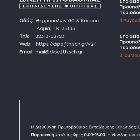
Στοιχεί
Προϋπολ
περιόδο
4 Αυγούσ
Οδός:
Θερμοπυλών 60 & Κύπρου
Λαμία, Τ.Κ. 35133
Τηλ:
22313-52723
Στοιχεί
Προϋπολ
Web:
https://dipe.fth.sch.gr/v2/
περιόδο
Email:
mail@dipe.fth.sch.gr
3 Ιουλίο
Η Διεύθυνση Πρωτοβάθμιας Εκπαίδευσης Φθιώτιδας λ
Παρασκευή
κατά τις ώρες
9:00-15:00
. Η είσοδος του 