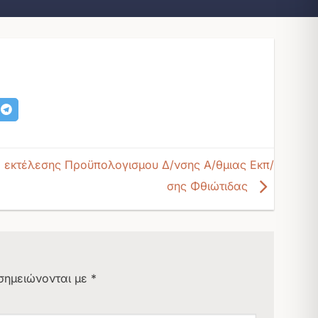
α εκτέλεσης Προϋπολογισμου Δ/νσης Α/θμιας Εκπ/
σης Φθιώτιδας
σημειώνονται με
*