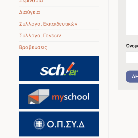
Σεμινάρια
Διαύγεια
Σύλλογοι Εκπαιδευτικών
Σύλλογοι Γονέων
Όνομ
Βραβεύσεις