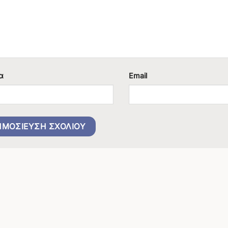
α
Email