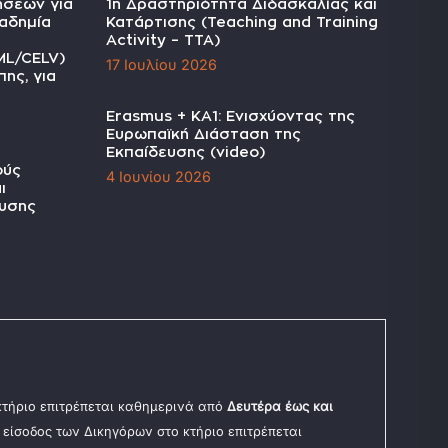
ήσεων για
1η Δραστηριότητα Διδασκαλίας και
αδημία
Κατάρτισης (Teaching and Training
Activity – TTA)
ML/CELV)
17 Ιουλίου 2026
ης, για
Erasmus + KA1: Ενισχύοντας της
Ευρωπαϊκή Διάσταση της
Εκπαίδευσης (video)
ούς
4 Ιουνίου 2026
ι
υσης
 κτήριο επιτρέπεται καθημερινά από
Δευτέρα έως και
Η είσοδος των Δικηγόρων στο κτήριο επιτρέπεται