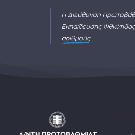
2
Η Διεύθυνση Πρωτοβάθ
Εκπαίδευσης Φθιώτιδας
αριθμούς