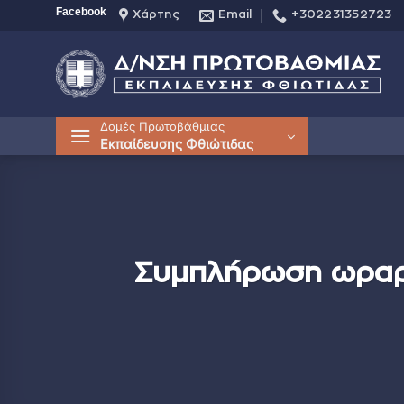
Μετάβαση
Facebook
Χάρτης
Email
+302231352723
στο
περιεχόμενο
Δομές Πρωτοβάθμιας
Εκπαίδευσης Φθιώτιδας
Συμπλήρωση ωραρί