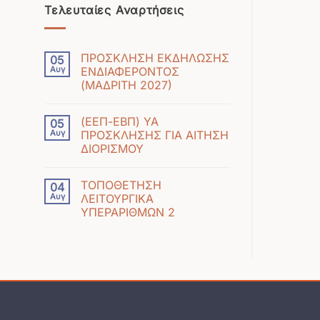
Τελευταίες Αναρτήσεις
ΠΡΟΣΚΛΗΣΗ ΕΚΔΗΛΩΣΗΣ
05
Αυγ
ΕΝΔΙΑΦΕΡΟΝΤΟΣ
(ΜΑΔΡΙΤΗ 2027)
Δεν
υπάρχουν
(ΕΕΠ-ΕΒΠ) ΥΑ
05
σχόλια
Αυγ
ΠΡΟΣΚΛΗΣΗΣ ΓΙΑ ΑΙΤΗΣΗ
στο
ΔΙΟΡΙΣΜΟΥ
ΠΡΟΣΚΛΗΣΗ
Δεν
ΕΚΔΗΛΩΣΗΣ
υπάρχουν
ΕΝΔΙΑΦΕΡΟΝΤΟΣ
ΤΟΠΟΘΕΤΗΣΗ
04
σχόλια
(ΜΑΔΡΙΤΗ
Αυγ
ΛΕΙΤΟΥΡΓΙΚΑ
στο
2027)
ΥΠΕΡΑΡΙΘΜΩΝ 2
(ΕΕΠ-
Δεν
ΕΒΠ)
υπάρχουν
ΥΑ
σχόλια
ΠΡΟΣΚΛΗΣΗΣ
στο
ΓΙΑ
ΤΟΠΟΘΕΤΗΣΗ
ΑΙΤΗΣΗ
ΛΕΙΤΟΥΡΓΙΚΑ
ΔΙΟΡΙΣΜΟΥ
ΥΠΕΡΑΡΙΘΜΩΝ