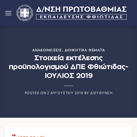
Μετάβαση
στο
περιεχόμενο
ΑΝΑΚΟΙΝΏΣΕΙΣ
,
ΔΙΟΙΚΗΤΙΚΆ ΘΈΜΑΤΑ
Στοιχεία εκτέλεσης
προϋπολογισμού ΔΠΕ Φθιώτιδας-
ΙΟΥΛΙΟΣ 2019
POSTED ON
2 ΑΥΓΟΎΣΤΟΥ 2019
BY
ΔΙΕΎΘΥΝΣΗ