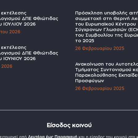
α εκτέλεσης
Πρόσκληση υποβολής αιτ
ογισμού ΔΠΕ Φθιώτιδας
συμμετοχή στη Θερινή Ακ
υ ΙΟΥΛΙΟΥ 2026
του Ευρωπαϊκού Κέντρου
Σύγχρονων Γλωσσών (EC
του 2026
του Συμβουλίου της Ευρώπ
το 2025
α εκτέλεσης
26 Φεβρουαρίου 2025
ογισμού ΔΠΕ Φθιώτιδας
υ ΙΟΥΝΙΟΥ 2026
Ανακοίνωση του Αυτοτελ
υ 2026
Τμήματος Συντονισμού κα
Παρακολούθησης Εκπαίδε
Προσφύγων
26 Φεβρουαρίου 2025
Είσοδος κοινού
ειτουργεί από
Δευτέρα έως Παρασκευή
και η είσοδος του κοινού στο