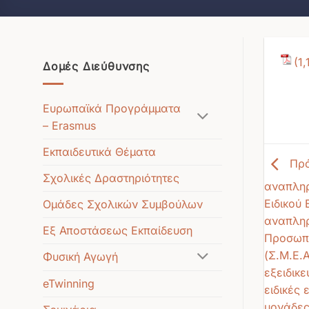
Δομές Διεύθυνσης
Ευρωπαϊκά Προγράμματα
– Erasmus
Εκπαιδευτικά Θέματα
Πρό
Σχολικές Δραστηριότητες
αναπληρ
Ειδικού 
Ομάδες Σχολικών Συμβούλων
αναπληρ
Εξ Αποστάσεως Εκπαίδευση
Προσωπικ
(Σ.Μ.Ε.Α
Φυσική Αγωγή
εξειδικ
eTwinning
ειδικές
μονάδες 