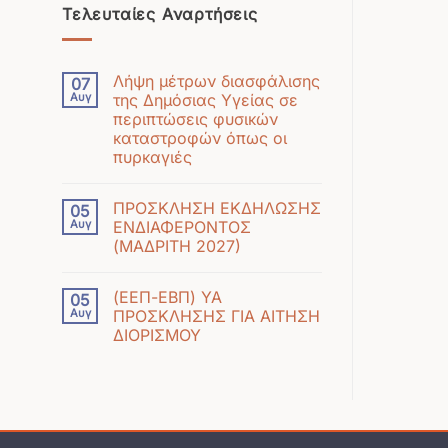
Τελευταίες Αναρτήσεις
Λήψη μέτρων διασφάλισης
07
Αυγ
της Δημόσιας Υγείας σε
περιπτώσεις φυσικών
καταστροφών όπως οι
πυρκαγιές
Δεν
υπάρχουν
ΠΡΟΣΚΛΗΣΗ ΕΚΔΗΛΩΣΗΣ
05
σχόλια
Αυγ
ΕΝΔΙΑΦΕΡΟΝΤΟΣ
στο
(ΜΑΔΡΙΤΗ 2027)
Λήψη
Δεν
μέτρων
υπάρχουν
διασφάλισης
(ΕΕΠ-ΕΒΠ) ΥΑ
05
σχόλια
της
Αυγ
ΠΡΟΣΚΛΗΣΗΣ ΓΙΑ ΑΙΤΗΣΗ
στο
Δημόσιας
ΔΙΟΡΙΣΜΟΥ
ΠΡΟΣΚΛΗΣΗ
Υγείας
Δεν
ΕΚΔΗΛΩΣΗΣ
σε
υπάρχουν
ΕΝΔΙΑΦΕΡΟΝΤΟΣ
περιπτώσεις
σχόλια
(ΜΑΔΡΙΤΗ
φυσικών
στο
2027)
καταστροφών
(ΕΕΠ-
όπως