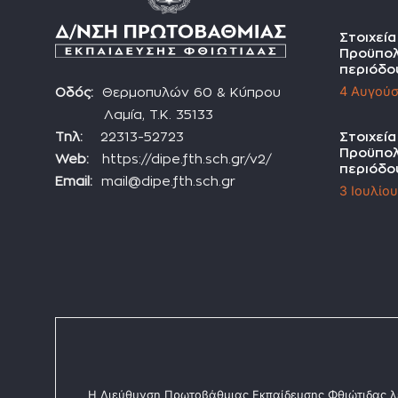
Στοιχεί
Προϋπολ
περιόδο
4 Αυγούσ
Οδός:
Θερμοπυλών 60 & Κύπρου
Λαμία, Τ.Κ. 35133
Τηλ:
22313-52723
Στοιχεί
Προϋπολ
Web:
https://dipe.fth.sch.gr/v2/
περιόδο
Email:
mail@dipe.fth.sch.gr
3 Ιουλίο
Η Διεύθυνση Πρωτοβάθμιας Εκπαίδευσης Φθιώτιδας λ