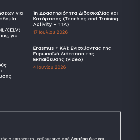
ήσεων για
1η Δραστηριότητα Διδασκαλίας και
αδημία
Κατάρτισης (Teaching and Training
Activity – TTA)
ML/CELV)
17 Ιουλίου 2026
ης, για
Erasmus + KA1: Ενισχύοντας της
Ευρωπαϊκή Διάσταση της
Εκπαίδευσης (video)
ούς
4 Ιουνίου 2026
ι
υσης
 κτήριο επιτρέπεται καθημερινά από
Δευτέρα έως και