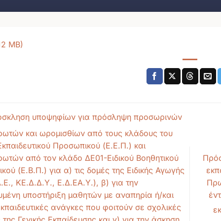
σκληση υποψηφίων για πρόσληψη προσωρινών
ωτών και ωρομισθίων από τους κλάδους του
Εκπαιδευτικού Προσωπικού (Ε.Ε.Π.) και
Πρόσ
ωτών από τον κλάδο ΔΕ01-Ειδικού Βοηθητικού
εκπ
ού (Ε.Β.Π.) για α) τις δομές της Ειδικής Αγωγής
Πρω
.Ε., ΚΕ.Δ.Δ.Υ., Ε.Δ.ΕΑ.Υ.), β) για την
έν
ευμένη υποστήριξη μαθητών με αναπηρία ή/και
 εκπαιδευτικές ανάγκες που φοιτούν σε σχολικές
ε
της Γενικής Εκπαίδευσης και γ) για την άσκηση