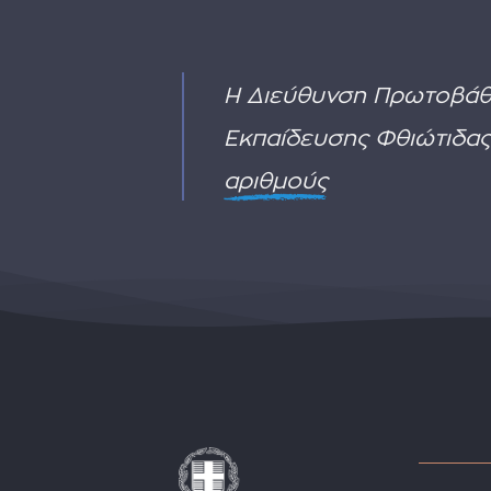
ΕΒΠ)
οι
ΥΑ
πυρκαγιές
ΠΡΟΣΚΛΗΣΗΣ
ΓΙΑ
ΑΙΤΗΣΗ
Η Διεύθυνση Πρωτοβάθ
ΔΙΟΡΙΣΜΟΥ
Εκπαίδευσης Φθιώτιδας
αριθμούς