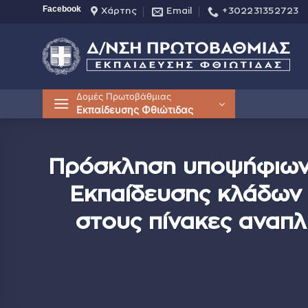
Μετάβαση
Facebook
Χάρτης
Email
+302231352723
στο
περιεχόμενο
Δομές Πρωτοβάθμιας
Εκπαίδευσης Φθιώτιδας
Πρόσκληση υποψήφιων 
Εκπαίδευσης κλάδων 
στους πίνακες αναπ