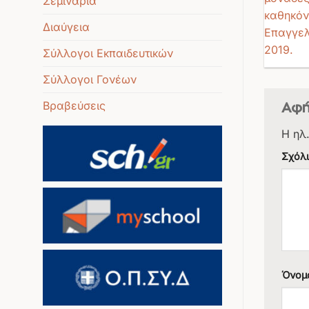
Σεμινάρια
καθηκόν
Διαύγεια
Επαγγελ
2019.
Σύλλογοι Εκπαιδευτικών
Σύλλογοι Γονέων
Βραβεύσεις
Αφή
Η ηλ
Σχόλ
Όνομ