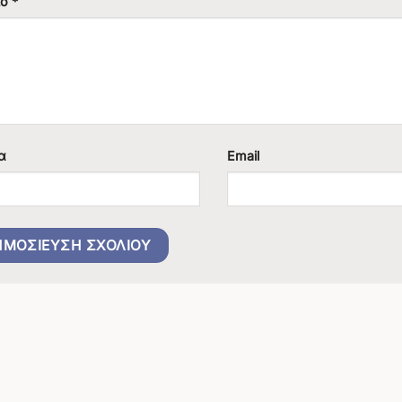
ιο
*
α
Email