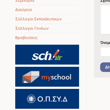
Σεμινάρια
Σχόλ
Διαύγεια
Σύλλογοι Εκπαιδευτικών
Σύλλογοι Γονέων
Βραβεύσεις
Όνομ