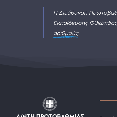
2
Η Διεύθυνση Πρωτοβάθ
Εκπαίδευσης Φθιώτιδας
αριθμούς