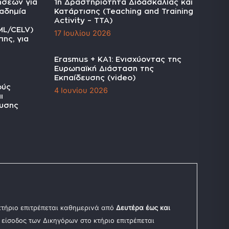
ήσεων για
1η Δραστηριότητα Διδασκαλίας και
αδημία
Κατάρτισης (Teaching and Training
Activity – TTA)
ML/CELV)
17 Ιουλίου 2026
ης, για
Erasmus + KA1: Ενισχύοντας της
Ευρωπαϊκή Διάσταση της
Εκπαίδευσης (video)
ούς
4 Ιουνίου 2026
ι
υσης
 κτήριο επιτρέπεται καθημερινά από
Δευτέρα έως και
Η είσοδος των Δικηγόρων στο κτήριο επιτρέπεται