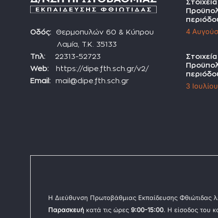
Στοιχεί
Προϋπολ
περιόδο
4 Αυγούσ
Οδός:
Θερμοπυλών 60 & Κύπρου
Λαμία, Τ.Κ. 35133
Τηλ:
22313-52723
Στοιχεί
Προϋπολ
Web:
https://dipe.fth.sch.gr/v2/
περιόδο
Email:
mail@dipe.fth.sch.gr
3 Ιουλίο
Η Διεύθυνση Πρωτοβάθμιας Εκπαίδευσης Φθιώτιδας λ
Παρασκευή
κατά τις ώρες
9:00-15:00
. Η είσοδος του 