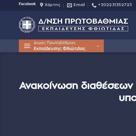
Μετάβαση
Facebook
Χάρτης
Email
+302231352723
στο
περιεχόμενο
Δομές Πρωτοβάθμιας
Εκπαίδευσης Φθιώτιδας
Ανακοίνωση διαθέσεων 
υπο