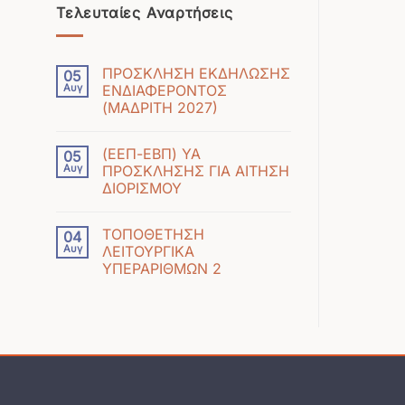
Τελευταίες Αναρτήσεις
ΠΡΟΣΚΛΗΣΗ ΕΚΔΗΛΩΣΗΣ
05
Αυγ
ΕΝΔΙΑΦΕΡΟΝΤΟΣ
(ΜΑΔΡΙΤΗ 2027)
Δεν
υπάρχουν
(ΕΕΠ-ΕΒΠ) ΥΑ
05
σχόλια
Αυγ
ΠΡΟΣΚΛΗΣΗΣ ΓΙΑ ΑΙΤΗΣΗ
στο
ΔΙΟΡΙΣΜΟΥ
ΠΡΟΣΚΛΗΣΗ
Δεν
ΕΚΔΗΛΩΣΗΣ
υπάρχουν
ΕΝΔΙΑΦΕΡΟΝΤΟΣ
ΤΟΠΟΘΕΤΗΣΗ
04
σχόλια
(ΜΑΔΡΙΤΗ
Αυγ
ΛΕΙΤΟΥΡΓΙΚΑ
στο
2027)
ΥΠΕΡΑΡΙΘΜΩΝ 2
(ΕΕΠ-
Δεν
ΕΒΠ)
υπάρχουν
ΥΑ
σχόλια
ΠΡΟΣΚΛΗΣΗΣ
στο
ΓΙΑ
ΤΟΠΟΘΕΤΗΣΗ
ΑΙΤΗΣΗ
ΛΕΙΤΟΥΡΓΙΚΑ
ΔΙΟΡΙΣΜΟΥ
ΥΠΕΡΑΡΙΘΜΩΝ