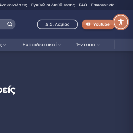
Ανακοινώσεις
Εγκύκλιοι Διεύθυνσης
FAQ
Επικοινωνία
Youtube
Δ.Σ. Λαμίας
ς
Εκπαιδευτικοί
Έντυπα
είς