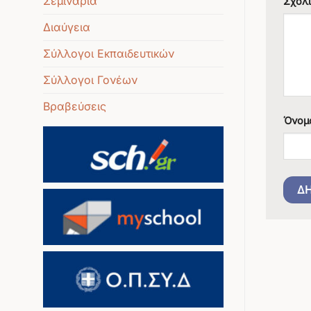
Σεμινάρια
Σχόλ
Διαύγεια
Σύλλογοι Εκπαιδευτικών
Σύλλογοι Γονέων
Βραβεύσεις
Όνομ