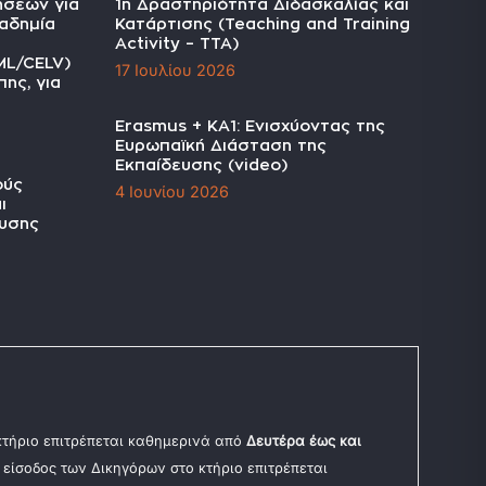
ήσεων για
1η Δραστηριότητα Διδασκαλίας και
αδημία
Κατάρτισης (Teaching and Training
Activity – TTA)
ML/CELV)
17 Ιουλίου 2026
ης, για
Erasmus + KA1: Ενισχύοντας της
Ευρωπαϊκή Διάσταση της
Εκπαίδευσης (video)
ούς
4 Ιουνίου 2026
ι
υσης
 κτήριο επιτρέπεται καθημερινά από
Δευτέρα έως και
Η είσοδος των Δικηγόρων στο κτήριο επιτρέπεται