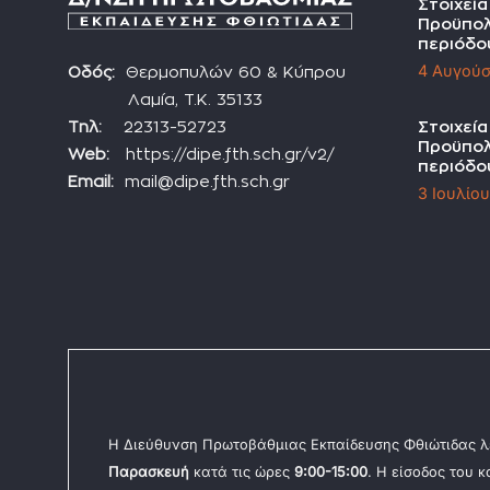
Στοιχεί
Προϋπολ
περιόδο
4 Αυγούσ
Οδός:
Θερμοπυλών 60 & Κύπρου
Λαμία, Τ.Κ. 35133
Τηλ:
22313-52723
Στοιχεί
Προϋπολ
Web:
https://dipe.fth.sch.gr/v2/
περιόδο
Email:
mail@dipe.fth.sch.gr
3 Ιουλίο
Η Διεύθυνση Πρωτοβάθμιας Εκπαίδευσης Φθιώτιδας λ
Παρασκευή
κατά τις ώρες
9:00-15:00
. Η είσοδος του 