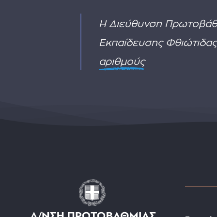
2
Η Διεύθυνση Πρωτοβάθ
Εκπαίδευσης Φθιώτιδας
αριθμούς