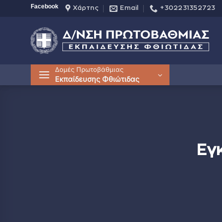
Μετάβαση
Facebook
Χάρτης
Email
+302231352723
στο
περιεχόμενο
Δομές Πρωτοβάθμιας
Εκπαίδευσης Φθιώτιδας
Εγ