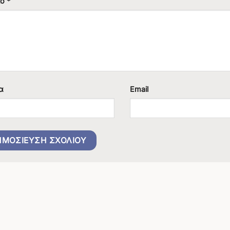
ιο
*
α
Email