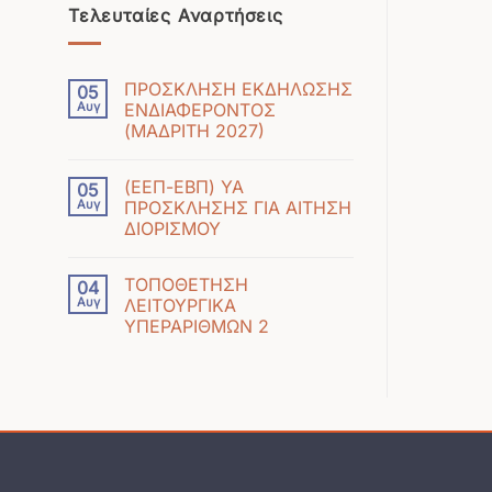
Τελευταίες Αναρτήσεις
ΠΡΟΣΚΛΗΣΗ ΕΚΔΗΛΩΣΗΣ
05
Αυγ
ΕΝΔΙΑΦΕΡΟΝΤΟΣ
(ΜΑΔΡΙΤΗ 2027)
Δεν
υπάρχουν
(ΕΕΠ-ΕΒΠ) ΥΑ
05
σχόλια
Αυγ
ΠΡΟΣΚΛΗΣΗΣ ΓΙΑ ΑΙΤΗΣΗ
στο
ΔΙΟΡΙΣΜΟΥ
ΠΡΟΣΚΛΗΣΗ
Δεν
ΕΚΔΗΛΩΣΗΣ
υπάρχουν
ΕΝΔΙΑΦΕΡΟΝΤΟΣ
ΤΟΠΟΘΕΤΗΣΗ
04
σχόλια
(ΜΑΔΡΙΤΗ
Αυγ
ΛΕΙΤΟΥΡΓΙΚΑ
στο
2027)
ΥΠΕΡΑΡΙΘΜΩΝ 2
(ΕΕΠ-
Δεν
ΕΒΠ)
υπάρχουν
ΥΑ
σχόλια
ΠΡΟΣΚΛΗΣΗΣ
στο
ΓΙΑ
ΤΟΠΟΘΕΤΗΣΗ
ΑΙΤΗΣΗ
ΛΕΙΤΟΥΡΓΙΚΑ
ΔΙΟΡΙΣΜΟΥ
ΥΠΕΡΑΡΙΘΜΩΝ