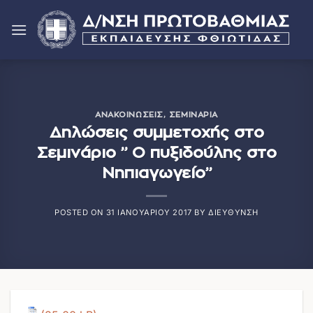
Μετάβαση
στο
περιεχόμενο
ΑΝΑΚΟΙΝΏΣΕΙΣ
,
ΣΕΜΙΝΆΡΙΑ
Δηλώσεις συμμετοχής στο
Σεμινάριο ” Ο πυξιδούλης στο
Νηπιαγωγείο”
POSTED ON
31 ΙΑΝΟΥΑΡΊΟΥ 2017
BY
ΔΙΕΎΘΥΝΣΗ