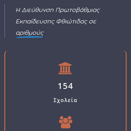
ΕΒΠ)
καταστροφών
ΥΑ
Η Διεύθυνση Πρωτοβάθμιας
όπως
ΠΡΟΣΚΛΗΣΗΣ
οι
ΓΙΑ
Εκπαίδευσης Φθιώτιδας σε
πυρκαγιές
ΑΙΤΗΣΗ
ΔΙΟΡΙΣΜΟΥ
αριθμούς
154
Σχολεία