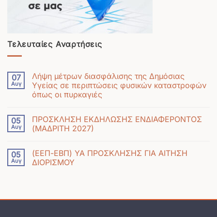
Τελευταίες Αναρτήσεις
Λήψη μέτρων διασφάλισης της Δημόσιας
07
Αυγ
Υγείας σε περιπτώσεις φυσικών καταστροφών
όπως οι πυρκαγιές
Δεν
υπάρχουν
ΠΡΟΣΚΛΗΣΗ ΕΚΔΗΛΩΣΗΣ ΕΝΔΙΑΦΕΡΟΝΤΟΣ
05
σχόλια
Αυγ
(ΜΑΔΡΙΤΗ 2027)
στο
Δεν
Λήψη
υπάρχουν
μέτρων
(ΕΕΠ-ΕΒΠ) ΥΑ ΠΡΟΣΚΛΗΣΗΣ ΓΙΑ ΑΙΤΗΣΗ
05
σχόλια
διασφάλισης
Αυγ
ΔΙΟΡΙΣΜΟΥ
στο
της
Δεν
ΠΡΟΣΚΛΗΣΗ
Δημόσιας
υπάρχουν
ΕΚΔΗΛΩΣΗΣ
Υγείας
σχόλια
ΕΝΔΙΑΦΕΡΟΝΤΟΣ
σε
στο
(ΜΑΔΡΙΤΗ
περιπτώσεις
(ΕΕΠ-
2027)
φυσικών