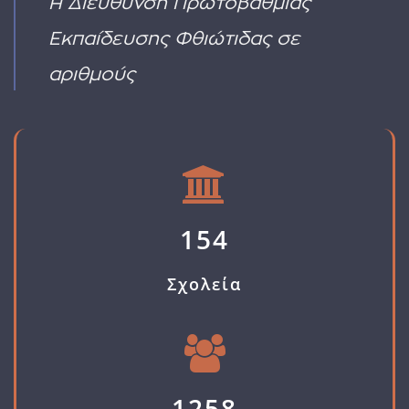
Η Διεύθυνση Πρωτοβάθμιας
όπως
ΠΡΟΣΚΛΗΣΗΣ
οι
ΓΙΑ
Εκπαίδευσης Φθιώτιδας σε
πυρκαγιές
ΑΙΤΗΣΗ
ΔΙΟΡΙΣΜΟΥ
αριθμούς
154
Σχολεία
1258