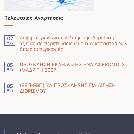
Τελευταίες Αναρτήσεις
Λήψη μέτρων διασφάλισης της Δημόσιας
07
Αυγ
Υγείας σε περιπτώσεις φυσικών καταστροφών
όπως οι πυρκαγιές
Δεν
υπάρχουν
ΠΡΟΣΚΛΗΣΗ ΕΚΔΗΛΩΣΗΣ ΕΝΔΙΑΦΕΡΟΝΤΟΣ
05
σχόλια
Αυγ
(ΜΑΔΡΙΤΗ 2027)
στο
Δεν
Λήψη
υπάρχουν
μέτρων
(ΕΕΠ-ΕΒΠ) ΥΑ ΠΡΟΣΚΛΗΣΗΣ ΓΙΑ ΑΙΤΗΣΗ
05
σχόλια
διασφάλισης
Αυγ
ΔΙΟΡΙΣΜΟΥ
στο
της
Δεν
ΠΡΟΣΚΛΗΣΗ
Δημόσιας
υπάρχουν
ΕΚΔΗΛΩΣΗΣ
Υγείας
σχόλια
ΕΝΔΙΑΦΕΡΟΝΤΟΣ
σε
στο
(ΜΑΔΡΙΤΗ
περιπτώσεις
(ΕΕΠ-
2027)
φυσικών
ΕΒΠ)
καταστροφών
ΥΑ