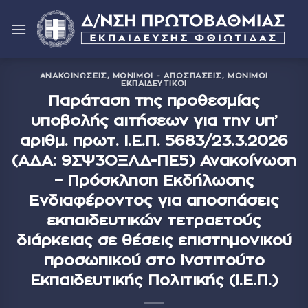
Μετάβαση
στο
περιεχόμενο
ΑΝΑΚΟΙΝΏΣΕΙΣ
,
ΜΌΝΙΜΟΙ - ΑΠΟΣΠΆΣΕΙΣ
,
ΜΌΝΙΜΟΙ
ΕΚΠΑΙΔΕΥΤΙΚΟΊ
Παράταση της προθεσμίας
υποβολής αιτήσεων για την υπ’
αριθμ. πρωτ. Ι.Ε.Π. 5683/23.3.2026
(ΑΔΑ: 9ΣΨ3ΟΞΛΔ-ΠΕ5) Ανακοίνωση
– Πρόσκληση Εκδήλωσης
Ενδιαφέροντος για αποσπάσεις
εκπαιδευτικών τετραετούς
διάρκειας σε θέσεις επιστημονικού
προσωπικού στο Ινστιτούτο
Εκπαιδευτικής Πολιτικής (Ι.Ε.Π.)