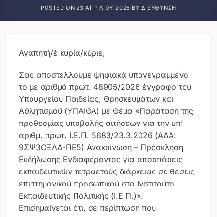
POSTED ON
23 ΑΠΡΙΛΊΟΥ 2026
BY
ΔΙΕΎΘΥΝΣΗ
Αγαπητή/έ κυρία/κύριε,
Σας αποστέλλουμε ψηφιακά υπογεγραμμένο
το με αριθμό πρωτ. 48905/2026 έγγραφο του
Υπουργείου Παιδείας, Θρησκευμάτων και
Αθλητισμού (ΥΠΑΙΘΑ) με Θέμα «Παράταση της
προθεσμίας υποβολής αιτήσεων για την υπ’
αριθμ. πρωτ. Ι.Ε.Π. 5683/23.3.2026 (ΑΔΑ:
9ΣΨ3ΟΞΛΔ-ΠΕ5) Ανακοίνωση – Πρόσκληση
Εκδήλωσης Ενδιαφέροντος για αποσπάσεις
εκπαιδευτικών τετραετούς διάρκειας σε θέσεις
επιστημονικού προσωπικού στο Ινστιτούτο
Εκπαιδευτικής Πολιτικής (Ι.Ε.Π.)».
Επισημαίνεται ότι, σε περίπτωση που