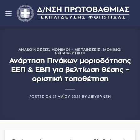
Μετάβαση
στο
περιεχόμενο
ΑΝΑΚΟΙΝΏΣΕΙΣ
,
ΜΌΝΙΜΟΙ - ΜΕΤΑΘΈΣΕΙΣ
,
ΜΌΝΙΜΟΙ
ΕΚΠΑΙΔΕΥΤΙΚΟΊ
Ανάρτηση Πινάκων μοριοδότησης
ΕΕΠ & ΕΒΠ για βελτίωση θέσης –
οριστική τοποθέτηση
POSTED ON
21 ΜΑΪ́ΟΥ 2025
BY
ΔΙΕΎΘΥΝΣΗ