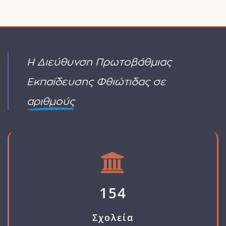
(ΜΑΔΡΙΤΗ
υπάρχουν
(ΕΕΠ-
2027)
σχόλια
ΕΒΠ)
στο
ΥΑ
ΤΟΠΟΘΕΤΗΣΗ
ΠΡΟΣΚΛΗΣΗΣ
ΛΕΙΤΟΥΡΓΙΚΑ
ΓΙΑ
ΥΠΕΡΑΡΙΘΜΩΝ
ΑΙΤΗΣΗ
2
Η Διεύθυνση Πρωτοβάθμιας
ΔΙΟΡΙΣΜΟΥ
Εκπαίδευσης Φθιώτιδας σε
αριθμούς
154
Σχολεία