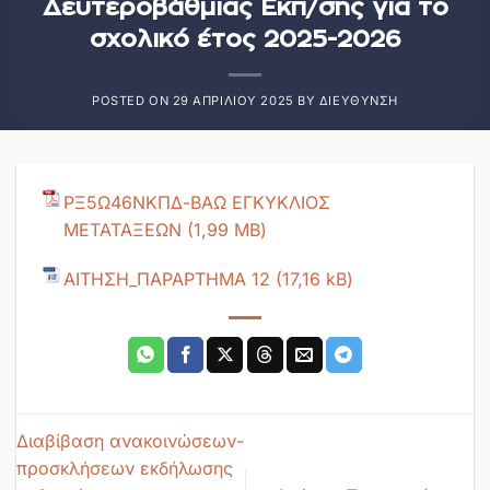
Δευτεροβάθμιας Εκπ/σης για το
σχολικό έτος 2025-2026
POSTED ON
29 ΑΠΡΙΛΊΟΥ 2025
BY
ΔΙΕΎΘΥΝΣΗ
ΡΞ5Ω46ΝΚΠΔ-ΒΑΩ ΕΓΚΥΚΛΙΟΣ
ΜΕΤΑΤΑΞΕΩΝ
ΑΙΤΗΣΗ_ΠΑΡΑΡΤΗΜΑ 12
Διαβίβαση ανακοινώσεων-
προσκλήσεων εκδήλωσης