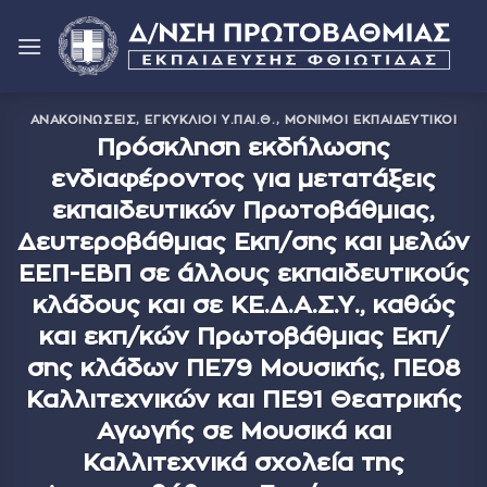
Μετάβαση
στο
περιεχόμενο
ΑΝΑΚΟΙΝΏΣΕΙΣ
,
ΕΓΚΎΚΛΙΟΙ Υ.ΠΑΙ.Θ.
,
ΜΌΝΙΜΟΙ ΕΚΠΑΙΔΕΥΤΙΚΟΊ
Πρόσκληση εκδήλωσης
ενδιαφέροντος για μετατάξεις
εκπαιδευτικών Πρωτοβάθμιας,
Δευτεροβάθμιας Εκπ/σης και μελών
ΕΕΠ-ΕΒΠ σε άλλους εκπαιδευτικούς
κλάδους και σε ΚΕ.Δ.Α.Σ.Υ., καθώς
και εκπ/κών Πρωτοβάθμιας Εκπ/
σης κλάδων ΠΕ79 Μουσικής, ΠΕ08
Καλλιτεχνικών και ΠΕ91 Θεατρικής
Αγωγής σε Μουσικά και
Καλλιτεχνικά σχολεία της