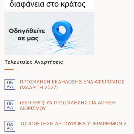
Τελευταίες Αναρτήσεις
ΠΡΟΣΚΛΗΣΗ ΕΚΔΗΛΩΣΗΣ ΕΝΔΙΑΦΕΡΟΝΤΟΣ
05
Αυγ
(ΜΑΔΡΙΤΗ 2027)
Δεν
υπάρχουν
(ΕΕΠ-ΕΒΠ) ΥΑ ΠΡΟΣΚΛΗΣΗΣ ΓΙΑ ΑΙΤΗΣΗ
05
σχόλια
Αυγ
ΔΙΟΡΙΣΜΟΥ
στο
Δεν
ΠΡΟΣΚΛΗΣΗ
υπάρχουν
ΕΚΔΗΛΩΣΗΣ
ΤΟΠΟΘΕΤΗΣΗ ΛΕΙΤΟΥΡΓΙΚΑ ΥΠΕΡΑΡΙΘΜΩΝ 2
04
σχόλια
ΕΝΔΙΑΦΕΡΟΝΤΟΣ
Αυγ
Δεν
στο