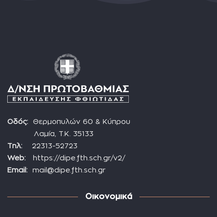
Οδός:
Θερμοπυλών 60 & Κύπρου
Λαμία, Τ.Κ. 35133
Τηλ:
22313-52723
Web:
https://dipe.fth.sch.gr/v2/
Email:
mail@dipe.fth.sch.gr
Οικονομικά