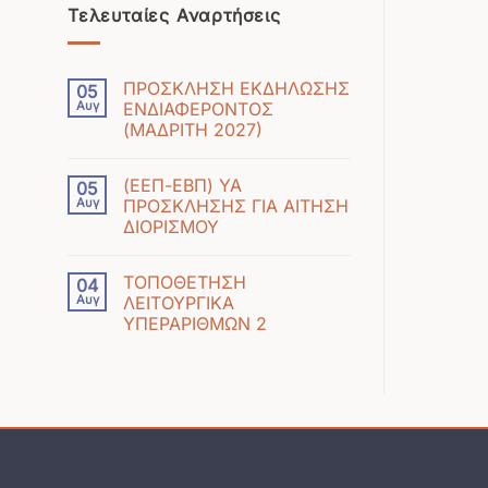
Τελευταίες Αναρτήσεις
ΠΡΟΣΚΛΗΣΗ ΕΚΔΗΛΩΣΗΣ
05
Αυγ
ΕΝΔΙΑΦΕΡΟΝΤΟΣ
(ΜΑΔΡΙΤΗ 2027)
Δεν
υπάρχουν
(ΕΕΠ-ΕΒΠ) ΥΑ
05
σχόλια
Αυγ
ΠΡΟΣΚΛΗΣΗΣ ΓΙΑ ΑΙΤΗΣΗ
στο
ΔΙΟΡΙΣΜΟΥ
ΠΡΟΣΚΛΗΣΗ
Δεν
ΕΚΔΗΛΩΣΗΣ
υπάρχουν
ΕΝΔΙΑΦΕΡΟΝΤΟΣ
ΤΟΠΟΘΕΤΗΣΗ
04
σχόλια
(ΜΑΔΡΙΤΗ
Αυγ
ΛΕΙΤΟΥΡΓΙΚΑ
στο
2027)
ΥΠΕΡΑΡΙΘΜΩΝ 2
(ΕΕΠ-
Δεν
ΕΒΠ)
υπάρχουν
ΥΑ
σχόλια
ΠΡΟΣΚΛΗΣΗΣ
στο
ΓΙΑ
ΤΟΠΟΘΕΤΗΣΗ
ΑΙΤΗΣΗ
ΛΕΙΤΟΥΡΓΙΚΑ
ΔΙΟΡΙΣΜΟΥ
ΥΠΕΡΑΡΙΘΜΩΝ