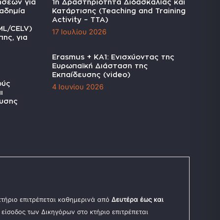
ήσεων για
1η Δραστηριότητα Διδασκαλίας και
αδημία
Κατάρτισης (Teaching and Training
Activity – TTA)
ML/CELV)
17 Ιουλίου 2026
ης, για
Erasmus + KA1: Ενισχύοντας της
Ευρωπαϊκή Διάσταση της
Εκπαίδευσης (video)
ούς
4 Ιουνίου 2026
ι
υσης
 κτήριο επιτρέπεται καθημερινά από
Δευτέρα έως και
Η είσοδος των Δικηγόρων στο κτήριο επιτρέπεται