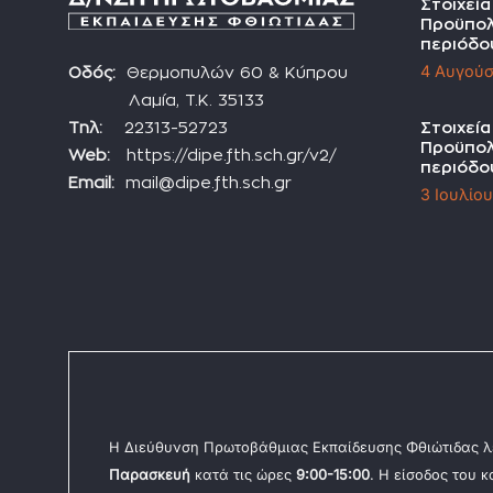
Στοιχεί
Προϋπολ
περιόδο
4 Αυγούσ
Οδός:
Θερμοπυλών 60 & Κύπρου
Λαμία, Τ.Κ. 35133
Τηλ:
22313-52723
Στοιχεί
Προϋπολ
Web:
https://dipe.fth.sch.gr/v2/
περιόδο
Email:
mail@dipe.fth.sch.gr
3 Ιουλίο
Η Διεύθυνση Πρωτοβάθμιας Εκπαίδευσης Φθιώτιδας λ
Παρασκευή
κατά τις ώρες
9:00-15:00
. Η είσοδος του 