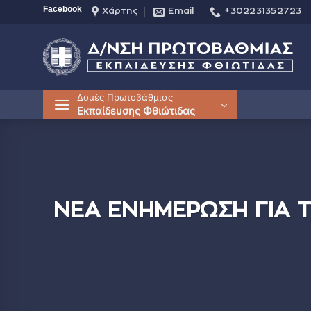
Μετάβαση
Facebook
Χάρτης
Email
+302231352723
στο
περιεχόμενο
Δομές Πρωτοβάθμιας
Εκπαίδευσης Φθιώτιδας
ΝΕΑ ΕΝΗΜΕΡΩΣΗ ΓΙΑ