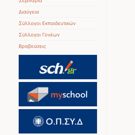
Σεμινάρια
Διαύγεια
Σύλλογοι Εκπαιδευτικών
Σύλλογοι Γονέων
Βραβεύσεις