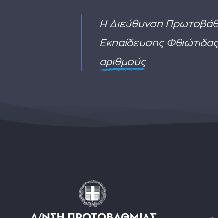
2
Η Διεύθυνση Πρωτοβάθ
Εκπαίδευσης Φθιώτιδας
αριθμούς