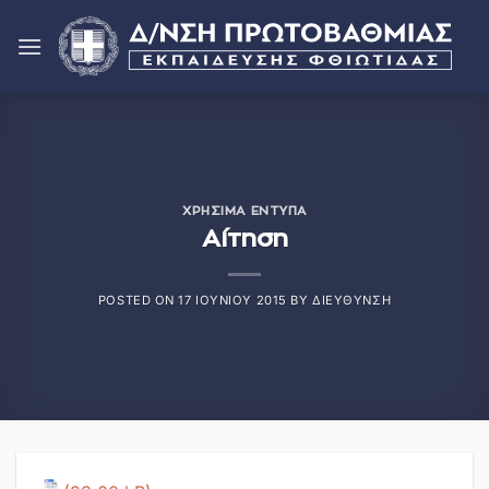
Μετάβαση
στο
περιεχόμενο
ΧΡΉΣΙΜΑ ΈΝΤΥΠΑ
Αίτηση
POSTED ON
17 ΙΟΥΝΊΟΥ 2015
BY
ΔΙΕΎΘΥΝΣΗ