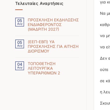
για κ
Τελευταίες Αναρτήσεις
Να μ
ΠΡΟΣΚΛΗΣΗ ΕΚΔΗΛΩΣΗΣ
05
καθρ
Αυγ
ΕΝΔΙΑΦΕΡΟΝΤΟΣ
(ΜΑΔΡΙΤΗ 2027)
Δεν
να μ
υπάρχουν
(ΕΕΠ-ΕΒΠ) ΥΑ
05
σχόλια
Αυγ
ΠΡΟΣΚΛΗΣΗΣ ΓΙΑ ΑΙΤΗΣΗ
να εί
στο
ΔΙΟΡΙΣΜΟΥ
ΠΡΟΣΚΛΗΣΗ
Δεν
ΕΚΔΗΛΩΣΗΣ
Δεν ε
υπάρχουν
ΕΝΔΙΑΦΕΡΟΝΤΟΣ
ΤΟΠΟΘΕΤΗΣΗ
04
σχόλια
(ΜΑΔΡΙΤΗ
Αυγ
ΛΕΙΤΟΥΡΓΙΚΑ
ούτε
στο
2027)
ΥΠΕΡΑΡΙΘΜΩΝ 2
(ΕΕΠ-
Δεν
ΕΒΠ)
σε κ
υπάρχουν
ΥΑ
σχόλια
ΠΡΟΣΚΛΗΣΗΣ
η λευ
στο
ΓΙΑ
ΤΟΠΟΘΕΤΗΣΗ
ΑΙΤΗΣΗ
ΛΕΙΤΟΥΡΓΙΚΑ
Σκουπ
ΔΙΟΡΙΣΜΟΥ
ΥΠΕΡΑΡΙΘΜΩΝ