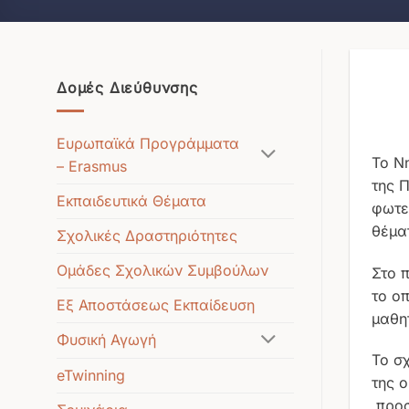
Δομές Διεύθυνσης
Ευρωπαϊκά Προγράμματα
Το Ν
– Erasmus
της 
Εκπαιδευτικά Θέματα
φωτε
θέμα
Σχολικές Δραστηριότητες
Ομάδες Σχολικών Συμβούλων
Στο 
το οπ
Εξ Αποστάσεως Εκπαίδευση
μαθη
Φυσική Αγωγή
Το σ
eTwinning
της 
προσ