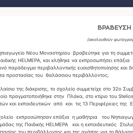
ΒΡΑΒΕΥΣΗ
(ακολουθούν φωτογραφ
ηπιαγωγείο Νέου Μοναστηρίου βραβεύτηκε για τη συμμετοχ
Παιδικής HELMEPA, και κλήθηκε να εκπροσωπήσει επάξια
ινό παράδειγμα περιβαλλοντικής ευαισθητοποίησης και δ
τα προστασίας του θαλάσσιου περιβάλλοντος.
πλαίσιο της διάκρισης, το σχολείο συμμετείχε στο 32ο Σ
οίο πραγματοποιήθηκε στην Πλάκα, στο κτίριο του Stelio
τών και εκπαιδευτικών από και τις 13 Περιφέρειες της 
χολείο εκπροσώπησαν επάξια η μαθήτρια του Νηπιαγωγ
ομάδας της Παιδικής HELMEPA και η εκπαιδευτικός Στυλ
τασίας του περιβάλλοντος και της αγάπης για τη θάλασσ