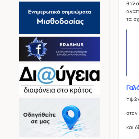
θάλα
αγάπ
τα σ
Γαλά
Υψών
στον 
και 