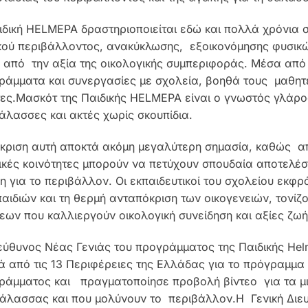
ιδική HELMEPA δραστηριοποιείται εδώ και πολλά χρόνια 
κού περιβάλλοντος, ανακύκλωσης, εξοικονόμησης φυσικώ
 από την αξία της οικολογικής συμπεριφοράς. Μέσα από 
ράμματα και συνεργασίες με σχολεία, βοηθά τους μαθητέ
τες.Μασκότ της Παιδικής HELMEPA είναι ο γνωστός γλάρο
θάλασσες και ακτές χωρίς σκουπίδια.
άκριση αυτή αποκτά ακόμη μεγαλύτερη σημασία, καθώς απο
ικές κοινότητες μπορούν να πετύχουν σπουδαία αποτελέσ
 για το περιβάλλον. Οι εκπαιδευτικοί του σχολείου εκφρ
παιδιών και τη θερμή ανταπόκριση των οικογενειών, τονί
εων που καλλιεργούν οικολογική συνείδηση και αξίες ζωή
εύθυνος Νέας Γενιάς του προγράμματος της Παιδικής He
ιά από τις 13 Περιφέρειες της Ελλάδας για το πρόγραμμα 
ράμματος και πραγματοποίησε προβολή βίντεο για τα μι
θάλασσας και που μολύνουν το περιβάλλον.Η Γενική Διε