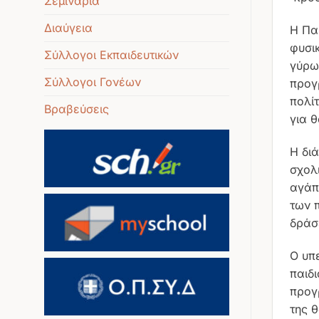
Σεμινάρια
Διαύγεια
Η Πα
φυσι
Σύλλογοι Εκπαιδευτικών
γύρω
Σύλλογοι Γονέων
προγ
πολί
Βραβεύσεις
για 
Η δι
σχολ
αγάπη
των 
δράσ
Ο υπ
παιδ
προγ
της 