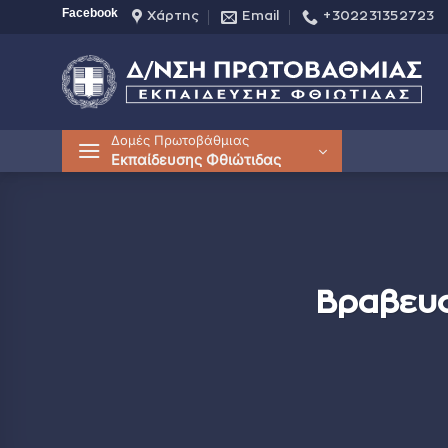
Μετάβαση
Facebook
Χάρτης
Email
+302231352723
στο
περιεχόμενο
Δομές Πρωτοβάθμιας
Εκπαίδευσης Φθιώτιδας
Βραβευσ