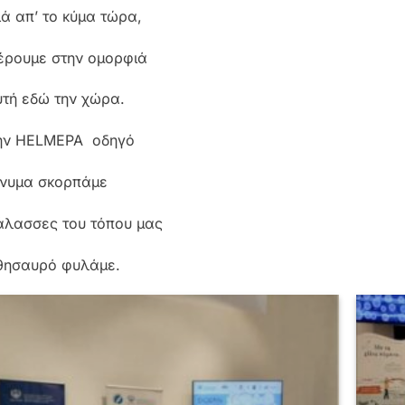
ιά απ’ το κύμα τώρα,
έρουμε στην ομορφιά
υτή εδώ την χώρα.
ην HELMEPA οδηγό
ήνυμα σκορπάμε
θάλασσες του τόπου μας
θησαυρό φυλάμε.