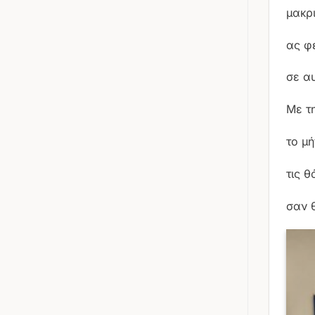
2
μακρ
ας φ
σε α
Με τ
το μ
τις 
σαν 