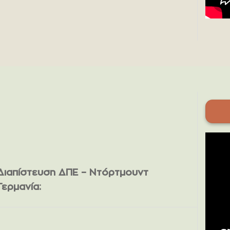
Διαπίστευση ΔΠΕ – Ντόρτμουντ
Γερμανία: