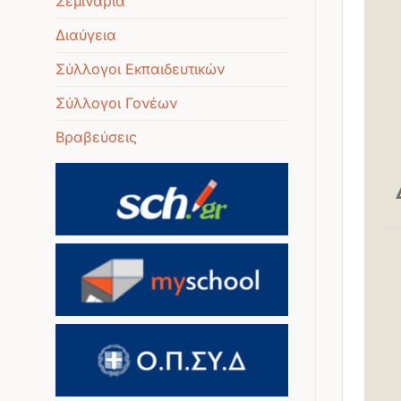
Σεμινάρια
Διαύγεια
Σύλλογοι Εκπαιδευτικών
Σύλλογοι Γονέων
Βραβεύσεις