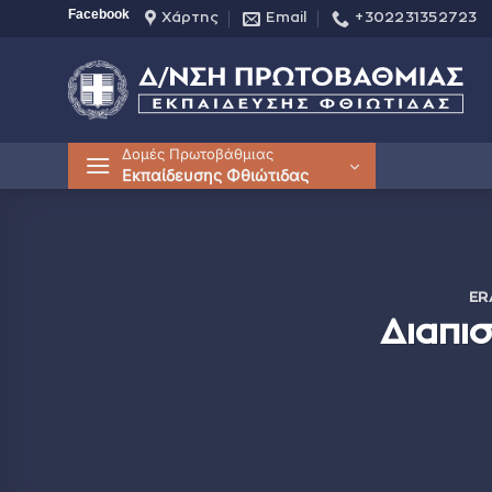
Μετάβαση
Facebook
Χάρτης
Email
+302231352723
στο
περιεχόμενο
Δομές Πρωτοβάθμιας
Εκπαίδευσης Φθιώτιδας
ER
Διαπι