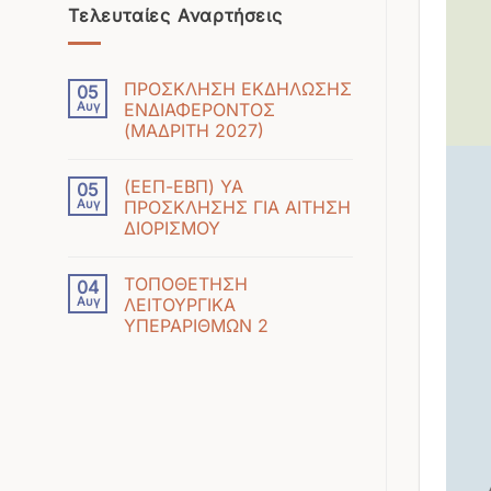
Τελευταίες Αναρτήσεις
ΠΡΟΣΚΛΗΣΗ ΕΚΔΗΛΩΣΗΣ
05
Αυγ
ΕΝΔΙΑΦΕΡΟΝΤΟΣ
(ΜΑΔΡΙΤΗ 2027)
Δεν
υπάρχουν
(ΕΕΠ-ΕΒΠ) ΥΑ
05
σχόλια
Αυγ
ΠΡΟΣΚΛΗΣΗΣ ΓΙΑ ΑΙΤΗΣΗ
στο
ΔΙΟΡΙΣΜΟΥ
ΠΡΟΣΚΛΗΣΗ
Δεν
ΕΚΔΗΛΩΣΗΣ
υπάρχουν
ΕΝΔΙΑΦΕΡΟΝΤΟΣ
ΤΟΠΟΘΕΤΗΣΗ
04
σχόλια
(ΜΑΔΡΙΤΗ
Αυγ
ΛΕΙΤΟΥΡΓΙΚΑ
στο
2027)
ΥΠΕΡΑΡΙΘΜΩΝ 2
(ΕΕΠ-
Δεν
ΕΒΠ)
υπάρχουν
ΥΑ
σχόλια
ΠΡΟΣΚΛΗΣΗΣ
στο
ΓΙΑ
ΤΟΠΟΘΕΤΗΣΗ
ΑΙΤΗΣΗ
ΛΕΙΤΟΥΡΓΙΚΑ
ΔΙΟΡΙΣΜΟΥ
ΥΠΕΡΑΡΙΘΜΩΝ