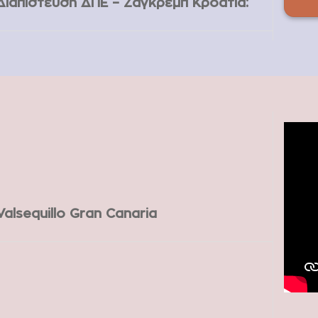
Διαπίστευση ΔΠΕ – Ζάγκρεμπ Κροατία:
Valsequillo Gran Canaria