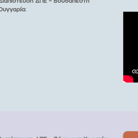
Διαπίστευση ΔΠΕ – Βουδαπέστη
Ουγγαρία: