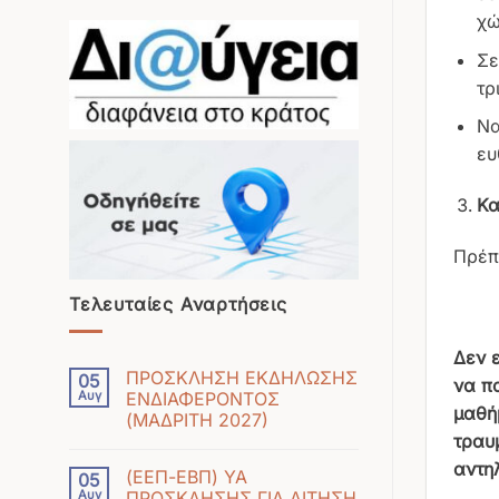
χώ
Σε
τρ
Να
ευ
Κα
Πρέπε
Τελευταίες Αναρτήσεις
Δεν 
ΠΡΟΣΚΛΗΣΗ ΕΚΔΗΛΩΣΗΣ
05
να π
Αυγ
ΕΝΔΙΑΦΕΡΟΝΤΟΣ
μαθή
(ΜΑΔΡΙΤΗ 2027)
τραυ
Δεν
υπάρχουν
αντη
(ΕΕΠ-ΕΒΠ) ΥΑ
05
σχόλια
Αυγ
ΠΡΟΣΚΛΗΣΗΣ ΓΙΑ ΑΙΤΗΣΗ