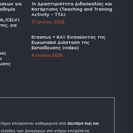
ήσεων για
1η Δραστηριότητα Διδασκαλίας και
αδημία
Κατάρτισης (Teaching and Training
Activity – TTA)
ML/CELV)
17 Ιουλίου 2026
ης, για
Erasmus + KA1: Ενισχύοντας της
Ευρωπαϊκή Διάσταση της
Εκπαίδευσης (video)
ούς
4 Ιουνίου 2026
ι
υσης
 κτήριο επιτρέπεται καθημερινά από
Δευτέρα έως και
Η είσοδος των Δικηγόρων στο κτήριο επιτρέπεται