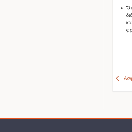
Ότ
δι
κα
φρ
Ασφ