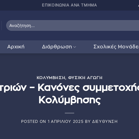
ΠΑΤΗΣΤΕ ΕΔΩ ΓΙΑ
Αρχική
Διάρθρωση
Σχολικές Μονάδε
ΚΟΛΎΜΒΗΣΗ
,
ΦΥΣΙΚΉ ΑΓΩΓΉ
ριών – Κανόνες συμμετοχής
Κολύμβησης
POSTED ON
1 ΑΠΡΙΛΊΟΥ 2025
BY
ΔΙΕΎΘΥΝΣΗ