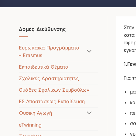
Στην
Δομές Διεύθυνσης
κατά
αφορ
Ευρωπαϊκά Προγράμματα
εγκα
– Erasmus
1.Γεν
Εκπαιδευτικά Θέματα
Για τ
Σχολικές Δραστηριότητες
Ομάδες Σχολικών Συμβούλων
μα
Εξ Αποστάσεως Εκπαίδευση
κο
πε
Φυσική Αγωγή
σα
eTwinning
γυ