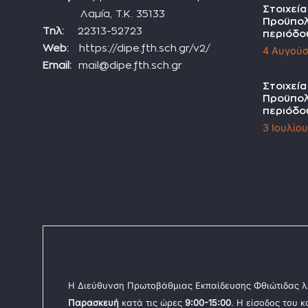
Στοιχεί
Λαμία, Τ.Κ. 35133
Προϋπολ
Τηλ:
22313-52723
περιόδο
Web:
https://dipe.fth.sch.gr/v2/
4 Αυγούσ
Email:
mail@dipe.fth.sch.gr
Στοιχεί
Προϋπολ
περιόδο
3 Ιουλίο
Η Διεύθυνση Πρωτοβάθμιας Εκπαίδευσης Φθιώτιδας λ
Παρασκευή
κατά τις ώρες
9:00-15:00
. Η είσοδος του 