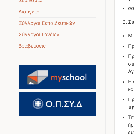
Σεμινάρια
σα
Διαύγεια
Συ
Σύλλογοι Εκπαιδευτικών
Σύλλογοι Γονέων
Μπ
Βραβεύσεις
Πρ
Πρ
στ
Αγ
Η 
κα
Πρ
τη
Τη
ήρ
ευ