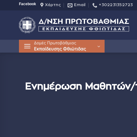
Μετάβαση
Facebook
Χάρτης
Email
+302231352723
στο
περιεχόμενο
Δομές Πρωτοβάθμιας
Εκπαίδευσης Φθιώτιδας
Ενημέρωση Μαθητών/τ