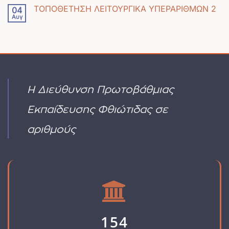
υπάρχουν
ΕΚΔΗΛΩΣΗΣ
ΤΟΠΟΘΕΤΗΣΗ ΛΕΙΤΟΥΡΓΙΚΑ ΥΠΕΡΑΡΙΘΜΩΝ 2
04
σχόλια
ΕΝΔΙΑΦΕΡΟΝΤΟΣ
Αυγ
Δεν
στο
(ΜΑΔΡΙΤΗ
υπάρχουν
(ΕΕΠ-
2027)
σχόλια
ΕΒΠ)
στο
ΥΑ
ΤΟΠΟΘΕΤΗΣΗ
ΠΡΟΣΚΛΗΣΗΣ
ΛΕΙΤΟΥΡΓΙΚΑ
ΓΙΑ
ΥΠΕΡΑΡΙΘΜΩΝ
ΑΙΤΗΣΗ
2
Η Διεύθυνση Πρωτοβάθμιας
ΔΙΟΡΙΣΜΟΥ
Εκπαίδευσης Φθιώτιδας σε
αριθμούς
154