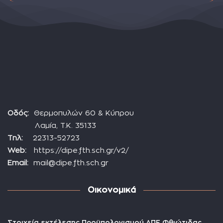
Οδός:
Θερμοπυλών 60 & Κύπρου
Λαμία, Τ.Κ. 35133
Τηλ:
22313-52723
Web:
https://dipe.fth.sch.gr/v2/
Email:
mail@dipe.fth.sch.gr
Οικονομικά
Στοιχεία εκτέλεσης Προϋπολογισμού ΔΠΕ Φθιώτιδας