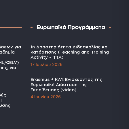
Ευρωπαϊκά Προγράμματα
ήσεων για
1η Δραστηριότητα Διδασκαλίας και
αδημία
Κατάρτισης (Teaching and Training
Activity – TTA)
ML/CELV)
17 Ιουλίου 2026
ης, για
Erasmus + KA1: Ενισχύοντας της
Ευρωπαϊκή Διάσταση της
Εκπαίδευσης (video)
ούς
4 Ιουνίου 2026
ι
υσης