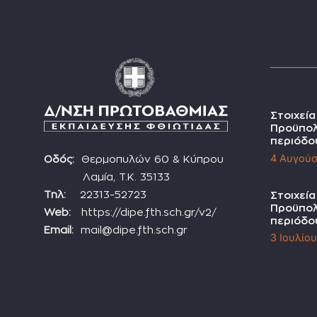
Στοιχεί
Προϋπολ
περιόδο
4 Αυγούσ
Οδός:
Θερμοπυλών 60 & Κύπρου
Λαμία, Τ.Κ. 35133
Τηλ:
22313-52723
Στοιχεί
Προϋπολ
Web:
https://dipe.fth.sch.gr/v2/
περιόδο
Email:
mail@dipe.fth.sch.gr
3 Ιουλίο