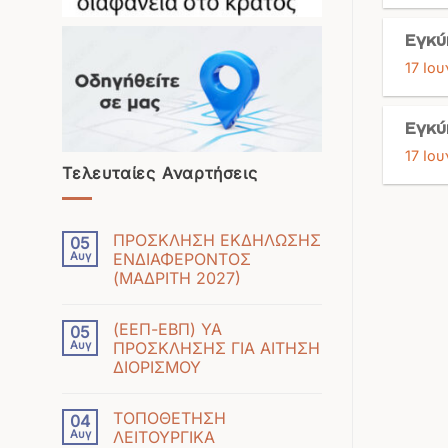
Εγκύ
17 Ιου
Εγκύ
17 Ιου
Τελευταίες Αναρτήσεις
ΠΡΟΣΚΛΗΣΗ ΕΚΔΗΛΩΣΗΣ
05
Αυγ
ΕΝΔΙΑΦΕΡΟΝΤΟΣ
(ΜΑΔΡΙΤΗ 2027)
Δεν
υπάρχουν
(ΕΕΠ-ΕΒΠ) ΥΑ
05
σχόλια
Αυγ
ΠΡΟΣΚΛΗΣΗΣ ΓΙΑ ΑΙΤΗΣΗ
στο
ΔΙΟΡΙΣΜΟΥ
ΠΡΟΣΚΛΗΣΗ
Δεν
ΕΚΔΗΛΩΣΗΣ
υπάρχουν
ΕΝΔΙΑΦΕΡΟΝΤΟΣ
ΤΟΠΟΘΕΤΗΣΗ
04
σχόλια
(ΜΑΔΡΙΤΗ
Αυγ
ΛΕΙΤΟΥΡΓΙΚΑ
στο