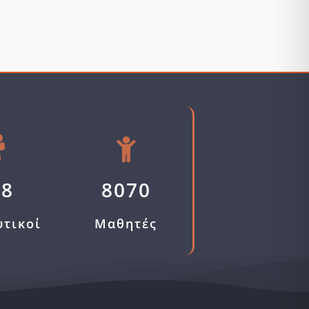
58
8070
υτικοί
Μαθητές