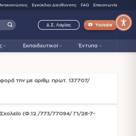
Ανακοινώσεις
Εγκύκλιοι Διεύθυνσης
FAQ
Επικοινωνία
Youtube
Δ.Σ. Λαμίας
ς
Εκπαιδευτικοί
Έντυπα
ορά την με αριθμ. πρωτ. 137707/
ολείο (Φ.12 /773/77094/ Γ1/28-7-