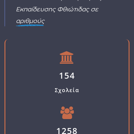
ΠΡΟΣΚΛΗΣΗΣ
οι
ΓΙΑ
Εκπαίδευσης Φθιώτιδας σε
πυρκαγιές
ΑΙΤΗΣΗ
ΔΙΟΡΙΣΜΟΥ
αριθμούς
154
Σχολεία
1258