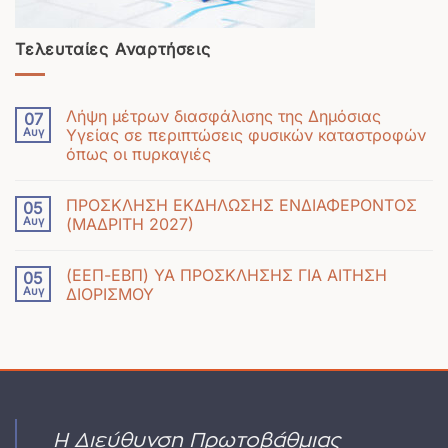
Τελευταίες Αναρτήσεις
Λήψη μέτρων διασφάλισης της Δημόσιας
07
Αυγ
Υγείας σε περιπτώσεις φυσικών καταστροφών
όπως οι πυρκαγιές
Δεν
υπάρχουν
ΠΡΟΣΚΛΗΣΗ ΕΚΔΗΛΩΣΗΣ ΕΝΔΙΑΦΕΡΟΝΤΟΣ
05
σχόλια
Αυγ
(ΜΑΔΡΙΤΗ 2027)
στο
Δεν
Λήψη
υπάρχουν
μέτρων
(ΕΕΠ-ΕΒΠ) ΥΑ ΠΡΟΣΚΛΗΣΗΣ ΓΙΑ ΑΙΤΗΣΗ
05
σχόλια
διασφάλισης
Αυγ
ΔΙΟΡΙΣΜΟΥ
στο
της
Δεν
ΠΡΟΣΚΛΗΣΗ
Δημόσιας
υπάρχουν
ΕΚΔΗΛΩΣΗΣ
Υγείας
σχόλια
ΕΝΔΙΑΦΕΡΟΝΤΟΣ
σε
στο
(ΜΑΔΡΙΤΗ
περιπτώσεις
(ΕΕΠ-
2027)
φυσικών
ΕΒΠ)
καταστροφών
ΥΑ
Η Διεύθυνση Πρωτοβάθμιας
όπως